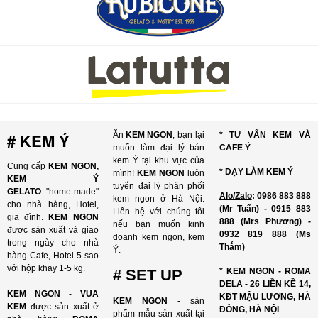
# KEM Ý
Ăn
KEM NGON
, bạn lại
* TƯ VẤN KEM VÀ
muốn làm đại lý bán
CAFE Ý
kem Ý tại khu vực của
Cung cấp
KEM NGON,
* DẠY LÀM KEM Ý
mình!
KEM NGON
luôn
KEM Ý
tuyển đại lý phân phối
GELATO
"home-made"
Alo/Zalo
: 0986 883 888
kem ngon ở Hà Nội.
cho nhà hàng, Hotel,
(Mr Tuấn) - 0915 883
Liên hệ với chúng tôi
gia đình.
KEM NGON
888 (Mrs Phương) -
nếu bạn muốn kinh
được sản xuất và giao
0932 819 888 (Ms
doanh kem ngon, kem
trong ngày cho nhà
Thắm)
Ý.
hàng Cafe, Hotel 5 sao
với hộp khay 1-5 kg.
# SET UP
* KEM NGON - ROMA
DELA - 26 LIỀN KỀ 14,
KEM NGON
-
VUA
KĐT MẬU LƯƠNG, HÀ
KEM NGON
- sản
KEM
được sản xuất ở
ĐÔNG, HÀ NỘI
phẩm mẫu sản xuất tại