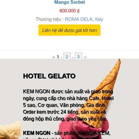
Mango Sorbet
600.000
₫
Thương hiệu :
ROMA DELA
,
Italy
Liên hệ để được giá tốt hơn
«
1
-
2
-
3
»
HOTEL GELATO
KEM NGON được sản xuất và giao trong
ngày, cung cấp cho nhà hàng Cafe, Hotel
5 sao, Cơ quan, Văn phòng, Gia đình.
Order kem trước 24 tiếng, sản xuất và
đóng hộp thủ công, giao theo yêu cầu.
KEM NGON
- sản phẩm của VUA KEM,