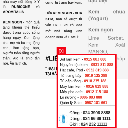
đặc biệt
nhà máy nổi tiếng ở Ý
cứng, tủ trưng bày kem.
là
RUBICONE
và
Kem chua
AROMITALIA
.
Đến
KEM NGON - VUA
(Yogurt)
KEM
, bạn sẽ được từ
KEM NGON
- món quà
vấn FREE khi có Idea
tặng không thể thiếu
Kem ngon
mở nhà hàng kinh
được trong cuộc sống
Lime Sorbet
doanh kem và Cafe Ý.
,
hàng ngày, Con tặng
cha mẹ và ba mẹ tặng
Kem Xoài
con, Bạn tặng bạn,
MANGO
[X]
,
Người thân tặng người
Combo 3 hộp
#LIÊN HỆ
thân. Alo là ship tận
Bột làm kem -
0915 883 888
nơi. Ăn là thích.
giấy 500 ML
Nguyên liệu kem -
0931 811 888
,
* ĐẠI LÝ BÁN KEM Ý
Hạt cafe, Pod -
0932 819 888
TẠI HÀ NỘI
Tủ trưng bày -
0919 135 288
Tủ cấp đông -
0918 235 188
Máy làm kem -
0916 819 888
Máy pha cafe -
0912 115 188
Lò nướng -
0986 883 888
Quản lý Sale -
0987 181 661
Đông :
024 3906 8888
Dũng :
024 66 89 1111
Giới :
024 232 11111