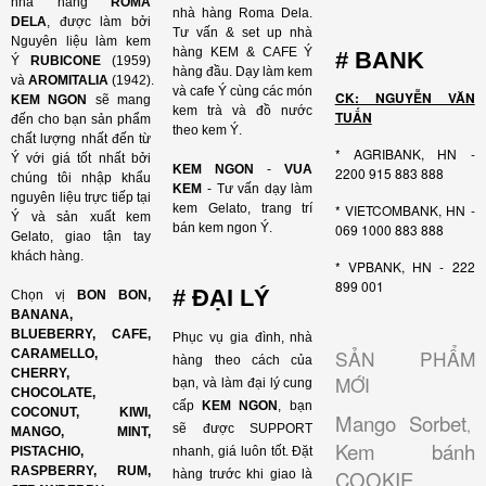
nhà hàng
ROMA
nhà hàng Roma Dela.
DELA
, được làm bởi
Tư vấn & set up nhà
Nguyên liệu làm kem
hàng KEM & CAFE Ý
# BANK
Ý
RUBICONE
(1959)
hàng đầu. Dạy làm kem
và
AROMITALIA
(1942).
và cafe Ý cùng các món
CK: NGUYỄN VĂN
KEM NGON
sẽ mang
kem trà và đồ nước
TUẤN
đến cho bạn sản phẩm
theo kem Ý.
chất lượng nhất đến từ
* AGRIBANK, HN -
Ý với giá tốt nhất bởi
KEM NGON
-
VUA
2200 915 883 888
chúng tôi nhập khẩu
KEM
- Tư vấn dạy làm
nguyên liệu trực tiếp tại
kem Gelato, trang trí
* VIETCOMBANK, HN -
Ý và sản xuất kem
bán kem ngon Ý.
069 1000 883 888
Gelato, giao tận tay
khách hàng.
* VPBANK, HN - 222
899 001
# ĐẠI LÝ
Chọn vị
BON BON,
BANANA,
BLUEBERRY, CAFE,
Phục vụ gia đình, nhà
SẢN PHẨM
CARAMELLO,
hàng theo cách của
CHERRY,
MỚI
bạn, và làm đại lý cung
CHOCOLATE,
cấp
KEM NGON
, bạn
COCONUT, KIWI,
Mango Sorbet
,
sẽ được SUPPORT
MANGO, MINT,
Kem bánh
PISTACHIO,
nhanh, giá luôn tốt. Đặt
RASPBERRY, RUM,
COOKIE
hàng trước khi giao là
,