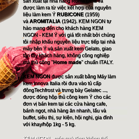
sản xuất tại nhà hàng Roma Dela và
được làm ra từ việc kết hợp của nguyên
liệu làm kem Ý
RUBICONE
(1959)
và
AROMITALIA
(1942). KEM NGON tự
hào mang đến cho khách hàng KEM
NGON - KEM Ý với giá tốt nhất bởi chúng
tôi nhập khẩu nguyên liệu trực tiếp tại nhà
máy bên Ý và sản xuất kem Gelato, giao
tận tay khách hàng, không công nghiệp
mà thủ công "
Home made
" chuẩn ITALY.
KEM NGON
được sản xuất bằng Máy làm
kem Innova Italia rồi đưa vào tủ cấp
đôngTechfrost và trưng bày Gelatec ...,
được đóng hộp thủ công kem Ý cho các
đơn vị bán kem tại các cửa hàng cafe,
bánh ngọt, nhà hàng ăn nhanh, lẩu và
buffet, siêu thị, sự kiện, hội nghị, gia đình
với khay/hộp 1kg - 5 kg.
KEM NGON
- món quà tặng không thể