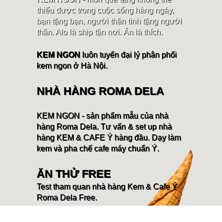
thiếu được trong cuộc sống hàng ngày,
bạn tặng bạn, người thân tình tặng người
thân. Alo là ship tận nơi. Ăn là thích.
KEM NGON
luôn tuyển đại lý phân phối
kem ngon ở Hà Nội.
NHÀ HÀNG ROMA DELA
KEM NGON - sản phẩm mẫu của nhà
hàng Roma Dela. Tư vấn & set up nhà
hàng KEM & CAFE Ý hàng đầu. Dạy làm
kem và pha chế cafe máy chuẩn Ý.
ĂN THỬ FREE
Test tham quan nhà hàng Kem & Cafe Ý
Roma Dela Free.