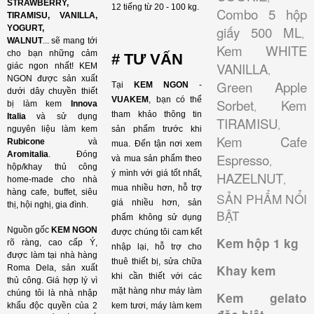
STRAWBERRY,
12 tiếng từ 20 - 100 kg.
Combo 5 hộp
TIRAMISU, VANILLA,
YOGURT,
giấy 500 ML
,
WALNUT
...
sẽ mang tới
Kem WHITE
cho bạn những cảm
# TƯ VẤN
VANILLA
giác ngon nhất! KEM
,
NGON được sản xuất
Green Apple
Tại
KEM NGON
-
dưới dây chuyền thiết
VUAKEM
, bạn có thể
Sorbet
Kem
bị làm kem
Innova
,
tham khảo thông tin
Italia
và sử dụng
TIRAMISU
,
nguyên liệu làm kem
sản phẩm trước khi
Kem Cafe
Rubicone
và
mua. Đến tận nơi xem
Aromitalia
. Đóng
Espresso
và mua sản phẩm theo
,
hộp/khay thủ công
ý mình với giá tốt nhất,
HAZELNUT
,
home-made cho nhà
mua nhiều hơn, hỗ trợ
hàng cafe, buffet, siêu
SẢN PHẨM NỔI
giá nhiều hơn, sản
thị, hội nghị, gia đình.
BẬT
phẩm không sử dụng
Nguồn gốc
KEM NGON
được chúng tôi cam kết
Kem hộp 1 kg
rõ ràng, cao cấp Ý,
nhập lại, hỗ trợ cho
được làm tại nhà hàng
thuê thiết bị, sửa chữa
Khay kem
Roma Dela, sản xuất
khi cần thiết với các
thủ công. Giá hợp lý vì
mặt hàng như máy làm
chúng tôi là nhà nhập
Kem gelato
khẩu độc quyền của 2
kem tươi, máy làm kem