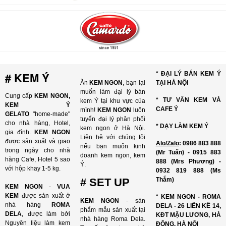
# KEM Ý
* ĐẠI LÝ BÁN KEM Ý
Ăn
KEM NGON
, bạn lại
TẠI HÀ NỘI
muốn làm đại lý bán
Cung cấp
KEM NGON,
* TƯ VẤN KEM VÀ
kem Ý tại khu vực của
KEM Ý
CAFE Ý
mình!
KEM NGON
luôn
GELATO
"home-made"
tuyển đại lý phân phối
cho nhà hàng, Hotel,
* DẠY LÀM KEM Ý
kem ngon ở Hà Nội.
gia đình.
KEM NGON
Liên hệ với chúng tôi
được sản xuất và giao
Alo/Zalo
: 0986 883 888
nếu bạn muốn kinh
trong ngày cho nhà
(Mr Tuấn) - 0915 883
doanh kem ngon, kem
hàng Cafe, Hotel 5 sao
888 (Mrs Phương) -
Ý.
với hộp khay 1-5 kg.
0932 819 888 (Ms
# SET UP
Thắm)
KEM NGON
-
VUA
KEM
được sản xuất ở
* KEM NGON - ROMA
KEM NGON
- sản
nhà hàng
ROMA
DELA - 26 LIỀN KỀ 14,
phẩm mẫu sản xuất tại
DELA
, được làm bởi
KĐT MẬU LƯƠNG, HÀ
nhà hàng Roma Dela.
Nguyên liệu làm kem
ĐÔNG, HÀ NỘI