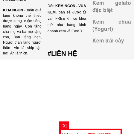
Kem gelato
Đến
KEM NGON - VUA
đặc biệt
KEM NGON
- món quà
KEM
, bạn sẽ được từ
tặng không thể thiếu
vấn FREE khi có Idea
Kem chua
được trong cuộc sống
mở nhà hàng kinh
hàng ngày, Con tặng
(Yogurt)
doanh kem và Cafe Ý.
cha mẹ và ba mẹ tặng
con, Bạn tặng bạn,
Kem trái cây
Người thân tặng người
thân. Alo là ship tận
#LIÊN HỆ
nơi. Ăn là thích.
[X]