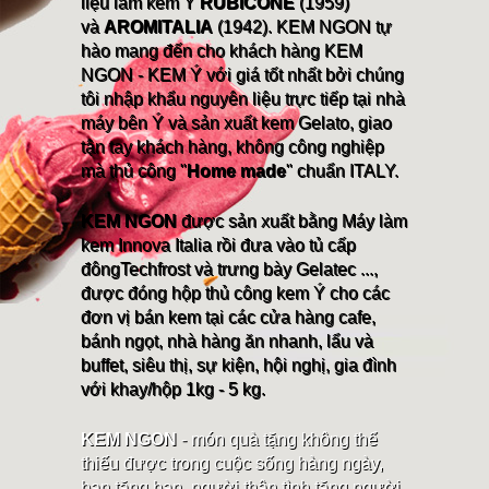
liệu làm kem Ý
RUBICONE
(1959)
và
AROMITALIA
(1942). KEM NGON tự
hào mang đến cho khách hàng KEM
NGON - KEM Ý với giá tốt nhất bởi chúng
tôi nhập khẩu nguyên liệu trực tiếp tại nhà
máy bên Ý và sản xuất kem Gelato, giao
tận tay khách hàng, không công nghiệp
mà thủ công "
Home made
" chuẩn ITALY.
KEM NGON
được sản xuất bằng Máy làm
kem Innova Italia rồi đưa vào tủ cấp
đôngTechfrost và trưng bày Gelatec ...,
được đóng hộp thủ công kem Ý cho các
đơn vị bán kem tại các cửa hàng cafe,
bánh ngọt, nhà hàng ăn nhanh, lẩu và
buffet, siêu thị, sự kiện, hội nghị, gia đình
với khay/hộp 1kg - 5 kg.
KEM NGON
- món quà tặng không thể
thiếu được trong cuộc sống hàng ngày,
bạn tặng bạn, người thân tình tặng người