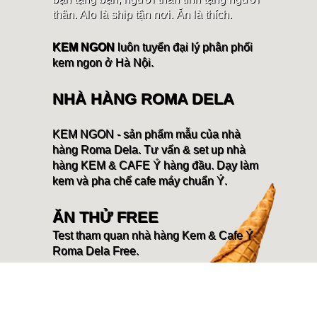
thân. Alo là ship tận nơi. Ăn là thích.
KEM NGON
luôn tuyển đại lý phân phối
kem ngon ở Hà Nội.
NHÀ HÀNG ROMA DELA
KEM NGON - sản phẩm mẫu của nhà
hàng Roma Dela. Tư vấn & set up nhà
hàng KEM & CAFE Ý hàng đầu. Dạy làm
kem và pha chế cafe máy chuẩn Ý.
ĂN THỬ FREE
Test tham quan nhà hàng Kem & Cafe Ý
Roma Dela Free.