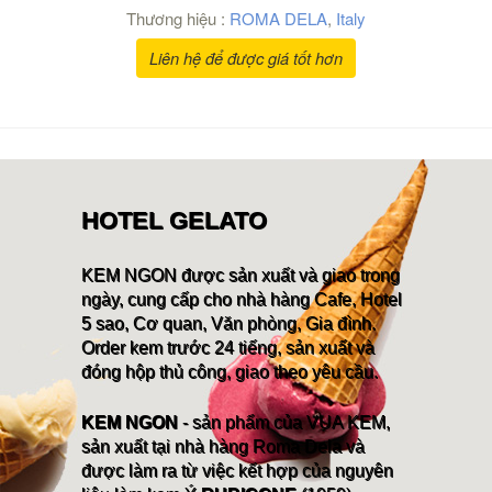
Thương hiệu :
ROMA DELA
,
Italy
Liên hệ để được giá tốt hơn
HOTEL GELATO
KEM NGON được sản xuất và giao trong
ngày, cung cấp cho nhà hàng Cafe, Hotel
5 sao, Cơ quan, Văn phòng, Gia đình.
Order kem trước 24 tiếng, sản xuất và
đóng hộp thủ công, giao theo yêu cầu.
KEM NGON
- sản phẩm của VUA KEM,
sản xuất tại nhà hàng Roma Dela và
được làm ra từ việc kết hợp của nguyên