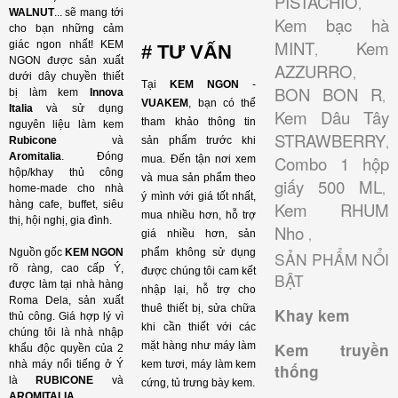
PISTACHIO
,
WALNUT
...
sẽ mang tới
Kem bạc hà
cho bạn những cảm
MINT
Kem
giác ngon nhất! KEM
# TƯ VẤN
,
NGON được sản xuất
AZZURRO
,
dưới dây chuyền thiết
Tại
KEM NGON
-
BON BON R
bị làm kem
Innova
,
VUAKEM
, bạn có thể
Italia
và sử dụng
Kem Dâu Tây
tham khảo thông tin
nguyên liệu làm kem
STRAWBERRY
,
Rubicone
và
sản phẩm trước khi
Aromitalia
. Đóng
Combo 1 hộp
mua. Đến tận nơi xem
hộp/khay thủ công
và mua sản phẩm theo
giấy 500 ML
,
home-made cho nhà
ý mình với giá tốt nhất,
hàng cafe, buffet, siêu
Kem RHUM
mua nhiều hơn, hỗ trợ
thị, hội nghị, gia đình.
Nho
,
giá nhiều hơn, sản
Nguồn gốc
KEM NGON
phẩm không sử dụng
SẢN PHẨM NỔI
rõ ràng, cao cấp Ý,
được chúng tôi cam kết
BẬT
được làm tại nhà hàng
nhập lại, hỗ trợ cho
Roma Dela, sản xuất
thuê thiết bị, sửa chữa
Khay kem
thủ công. Giá hợp lý vì
khi cần thiết với các
chúng tôi là nhà nhập
mặt hàng như máy làm
Kem truyền
khẩu độc quyền của 2
nhà máy nổi tiếng ở Ý
kem tươi, máy làm kem
thống
là
RUBICONE
và
cứng, tủ trưng bày kem.
AROMITALIA
.