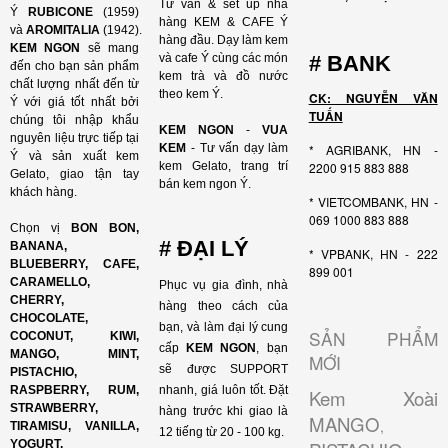
Tư vấn & set up nhà
Ý
RUBICONE
(1959)
hàng KEM & CAFE Ý
và
AROMITALIA
(1942).
hàng đầu. Dạy làm kem
KEM NGON
sẽ mang
và cafe Ý cùng các món
# BANK
đến cho bạn sản phẩm
kem trà và đồ nước
chất lượng nhất đến từ
theo kem Ý.
CK: NGUYỄN VĂN
Ý với giá tốt nhất bởi
TUẤN
chúng tôi nhập khẩu
KEM NGON
-
VUA
nguyên liệu trực tiếp tại
KEM
- Tư vấn dạy làm
* AGRIBANK, HN -
Ý và sản xuất kem
kem Gelato, trang trí
2200 915 883 888
Gelato, giao tận tay
bán kem ngon Ý.
khách hàng.
* VIETCOMBANK, HN -
069 1000 883 888
Chọn vị
BON BON,
# ĐẠI LÝ
BANANA,
* VPBANK, HN - 222
BLUEBERRY, CAFE,
899 001
CARAMELLO,
Phục vụ gia đình, nhà
CHERRY,
hàng theo cách của
CHOCOLATE,
bạn, và làm đại lý cung
SẢN PHẨM
COCONUT, KIWI,
cấp
KEM NGON
, bạn
MANGO, MINT,
MỚI
sẽ được SUPPORT
PISTACHIO,
RASPBERRY, RUM,
nhanh, giá luôn tốt. Đặt
Kem Xoài
STRAWBERRY,
hàng trước khi giao là
MANGO
,
TIRAMISU, VANILLA,
12 tiếng từ 20 - 100 kg.
YOGURT,