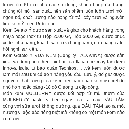
trước đó. Khi có nhu cầu sử dụng, khách hàng đặt hàng,
chúng tôi mới sản xuất, nên sản phẩm luôn luôn tươi mới,
ngon bổ, chất lượng hảo hạng từ trái cây tươi và nguyên
liệu kem Ý hiệu Rubicone.
Kem Gelato Ý được sản xuất và giao cho khách hàng trong
nhựa hoặc Inox từ Hộp 2000 Gr, Hộp 5000 Gr, được phục
vụ tới nhà hàng, khách sạn, cửa hàng bánh, cửa hàng café,
hội nghị, sự kiện…
Kem Gelato Ý VUA KEM (Công ty TADAVINA) được sản
xuất và đóng hộp theo thiết bị của Italia như máy làm kem
Innova Italia, tủ bảo quản Techfrost, …và kem luôn được
làm mới sau khi có đơn hàng yêu cầu. Lưu ý, để giữ được
nguyên chất lượng của kem, nên bảo quản kem ở nhiệt độ
nhỏ hơn hoặc bằng -18 độ C trong tủ cấp đông.
Món kem MULBERRY được kết hợp từ mùi thơm của
MULBERRY paste, vị béo ngậy của trái cây DÂU TẰM
cùng với sữa tươi không đường, quả DÂU TẰM tạo ra một
hương vị độc đáo riêng biệt mà không có một món kem nào
có được.