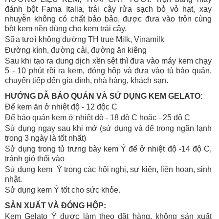
đánh bột Fama Italia, trái cây rửa sạch bỏ vỏ hạt, xay
nhuyễn không có chất bảo bảo, được đưa vào trộn cùng
bột kem nền dùng cho kem trái cây.
Sữa tươi không đường TH true Milk, Vinamilk
Đường kính, đường cải, đường ăn kiêng
Sau khi tạo ra dung dịch xền sệt thì đưa vào máy kem chạy
5 - 10 phút rồi ra kem, đóng hộp và đưa vào tủ bảo quản,
chuyển tiếp đến gia đình, nhà hàng, khách sạn.
HƯỚNG DẪ BẢO QUẢN VÀ SỬ DỤNG KEM GELATO:
Để kem ăn ở nhiệt độ - 12 độc C
Để bảo quản kem ở nhiệt độ - 18 độ C hoặc - 25 độ C
Sử dụng ngay sau khi mở (sử dụng và để trong ngăn lạnh
trong 3 ngày là tốt nhất)
Sử dụng trong tủ trưng bày kem Ý để ở nhiệt độ -14 độ C,
tránh gió thổi vào
Sử dụng kem Ý trong các hội nghị, sự kiện, liên hoan, sinh
nhật.
Sử dụng kem Ý tốt cho sức khỏe.
SẢN XUẤT VÀ ĐÓNG HỘP:
Kem Gelato Ý được làm theo đặt hàng, không sản xuất