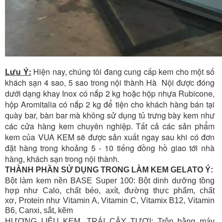
Lưu Ý:
Hiện nay, chúng tôi đang cung cấp kem cho một số
khách sạn 4 sao, 5 sao trong nội thành Hà Nội được đóng
dưới dạng khay Inox có nắp 2 kg hoặc hộp nhựa Rubicone,
hộp Aromitalia có nắp 2 kg để tiện cho khách hàng bán tại
quày bar, bàn bar mà không sử dụng tủ trưng bày kem như
các cửa hàng kem chuyên nghiệp. Tất cả các sản phẩm
kem của VUA KEM sẽ được sản xuất ngay sau khi có đơn
đặt hàng trong khoảng 5 - 10 tiếng đồng hồ giao tới nhà
hàng, khách sạn trong nội thành.
THÀNH PHẦN SỬ DỤNG TRONG LÀM KEM GELATO Ý:
Bột làm kem nền BASE Super 100: Bột dinh dưỡng tồng
hợp như Calo, chất béo, axít, đường thực phẩm, chất
xơ, Protein như Vitamin A, Vitamin C, Vitamix B12, Vitamin
B6, Canxi, sắt, kẽm
HƯƠNG LIỆU KEM, TRÁI CÂY TƯƠI: Trộn bằng máy