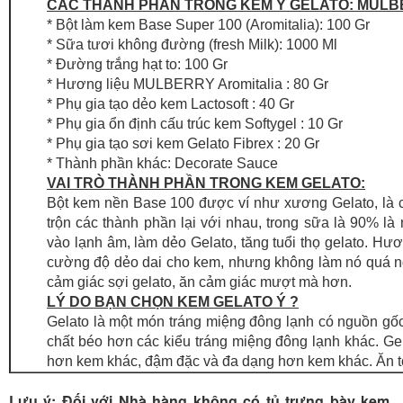
CÁC THÀNH PHẦN TRONG KEM Ý GELATO: MUL
* Bột làm kem Base Super 100 (Aromitalia): 100 Gr
* Sữa tươi không đường (fresh Milk): 1000 Ml
* Đường trắng hạt to: 100 Gr
* Hương liệu MULBERRY Aromitalia : 80 Gr
* Phụ gia tạo dẻo kem Lactosoft : 40 Gr
* Phụ gia ổn định cấu trúc kem Softygel : 10 Gr
* Phụ gia tạo sơi kem Gelato Fibrex : 20 Gr
* Thành phần khác: Decorate Sauce
VAI TRÒ THÀNH PHẦN TRONG KEM GELATO:
Bột kem nền Base 100 được ví như xương Gelato, là cấ
trộn các thành phần lại với nhau, trong sữa là 90% là
vào lạnh âm, làm dẻo Gelato, tăng tuổi thọ gelato. Hươn
cường độ dẻo dai cho kem, nhưng không làm nó quá ngọt.
cảm giác sợi gelato, ăn cảm giác mượt mà hơn.
LÝ DO BẠN CHỌN KEM GELATO Ý ?
Gelato là một món tráng miệng đông lạnh có nguồn gố
chất béo hơn các kiểu tráng miệng đông lạnh khác. G
hơn kem khác, đậm đặc và đa dạng hơn kem khác. Ăn t
Lưu ý: Đối với Nhà hàng không có tủ trưng bày kem