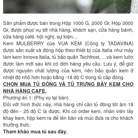
Sản phẩm được bán trong Hộp 1000 G, 2000 Gr, Hộp 3000
Gr, được phục vụ tới nhà hàng, khách sạn, cửa hàng bánh,
cửa hàng café, hội nghị, sự kiện…
Kem MULBERRY của VUA KEM (Công ty TADAVINA)
được sản xuất và đóng hộp theo thiết bị của Italia như máy
làm kem Innova Italia, tủ bảo quản Techfrost, …và kem luôn
được làm mới sau khi có đơn hàng yêu cầu. Lưu ý, để giữ
được nguyên chất lượng của kem, nên bảo quản kem ở
nhiệt độ nhỏ hơn hoặc bằng -18 độ C trong tủ cấp đông.
CHỌN MUA TỦ ĐÔNG VÀ TỦ TRƯNG BÀY KEM CHO
NHÀ HÀNG CAFE.
Phương án 1: (Phụ vụ tại bàn).
Đối với hình thức này, nhà hàng chỉ cần tủ đông tốt âm 18
độ đến - 25 độ C là được. Khi có order kem, nhân viên lấy
khay kem, hộp kem ra để lên bàn và múc đưa ra cho khách
thưởng thức.
Tham khảo mua tủ sau đây.