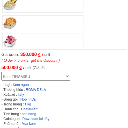
350.000
₫ /
Giá buôn:
unit
( Order > 5 units, get the discount )
500.000
₫ /
unit (Giá lẻ)
- Loại :
Kem ngon
- Thương hiệu :
ROMA DELA
- Xuất xứ :
Italy
- Đóng gói :
Hộp nhựa
- Trọng lượng :
1 kg
- Dành cho :
Restaurant
- Tình trạng :
còn hàng
- Catalogue :
Download tại đây
- Phân phối :
Vua kem