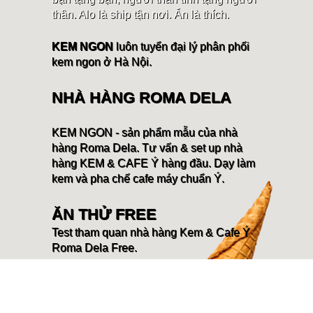
thân. Alo là ship tận nơi. Ăn là thích.
KEM NGON
luôn tuyển đại lý phân phối
kem ngon ở Hà Nội.
NHÀ HÀNG ROMA DELA
KEM NGON - sản phẩm mẫu của nhà
hàng Roma Dela. Tư vấn & set up nhà
hàng KEM & CAFE Ý hàng đầu. Dạy làm
kem và pha chế cafe máy chuẩn Ý.
ĂN THỬ FREE
Test tham quan nhà hàng Kem & Cafe Ý
Roma Dela Free.