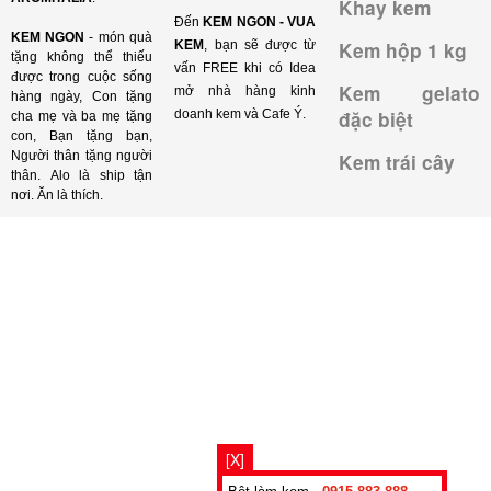
Khay kem
Đến
KEM NGON - VUA
KEM NGON
- món quà
KEM
, bạn sẽ được từ
Kem hộp 1 kg
tặng không thể thiếu
vấn FREE khi có Idea
được trong cuộc sống
Kem gelato
mở nhà hàng kinh
hàng ngày, Con tặng
doanh kem và Cafe Ý.
đặc biệt
cha mẹ và ba mẹ tặng
con, Bạn tặng bạn,
Người thân tặng người
Kem trái cây
thân. Alo là ship tận
nơi. Ăn là thích.
[X]