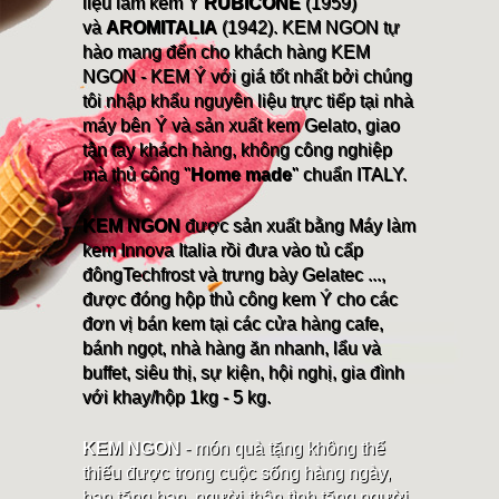
liệu làm kem Ý
RUBICONE
(1959)
và
AROMITALIA
(1942). KEM NGON tự
hào mang đến cho khách hàng KEM
NGON - KEM Ý với giá tốt nhất bởi chúng
tôi nhập khẩu nguyên liệu trực tiếp tại nhà
máy bên Ý và sản xuất kem Gelato, giao
tận tay khách hàng, không công nghiệp
mà thủ công "
Home made
" chuẩn ITALY.
KEM NGON
được sản xuất bằng Máy làm
kem Innova Italia rồi đưa vào tủ cấp
đôngTechfrost và trưng bày Gelatec ...,
được đóng hộp thủ công kem Ý cho các
đơn vị bán kem tại các cửa hàng cafe,
bánh ngọt, nhà hàng ăn nhanh, lẩu và
buffet, siêu thị, sự kiện, hội nghị, gia đình
với khay/hộp 1kg - 5 kg.
KEM NGON
- món quà tặng không thể
thiếu được trong cuộc sống hàng ngày,
bạn tặng bạn, người thân tình tặng người