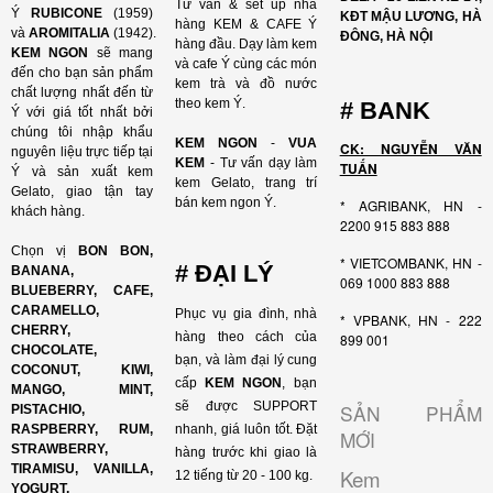
Tư vấn & set up nhà
Ý
RUBICONE
(1959)
KĐT MẬU LƯƠNG, HÀ
hàng KEM & CAFE Ý
và
AROMITALIA
(1942).
ĐÔNG, HÀ NỘI
hàng đầu. Dạy làm kem
KEM NGON
sẽ mang
và cafe Ý cùng các món
đến cho bạn sản phẩm
kem trà và đồ nước
chất lượng nhất đến từ
theo kem Ý.
# BANK
Ý với giá tốt nhất bởi
chúng tôi nhập khẩu
KEM NGON
-
VUA
CK: NGUYỄN VĂN
nguyên liệu trực tiếp tại
KEM
- Tư vấn dạy làm
TUẤN
Ý và sản xuất kem
kem Gelato, trang trí
Gelato, giao tận tay
bán kem ngon Ý.
* AGRIBANK, HN -
khách hàng.
2200 915 883 888
Chọn vị
BON BON,
* VIETCOMBANK, HN -
# ĐẠI LÝ
BANANA,
069 1000 883 888
BLUEBERRY, CAFE,
CARAMELLO,
Phục vụ gia đình, nhà
* VPBANK, HN - 222
CHERRY,
hàng theo cách của
899 001
CHOCOLATE,
bạn, và làm đại lý cung
COCONUT, KIWI,
cấp
KEM NGON
, bạn
MANGO, MINT,
sẽ được SUPPORT
SẢN PHẨM
PISTACHIO,
RASPBERRY, RUM,
nhanh, giá luôn tốt. Đặt
MỚI
STRAWBERRY,
hàng trước khi giao là
TIRAMISU, VANILLA,
Kem
12 tiếng từ 20 - 100 kg.
YOGURT,