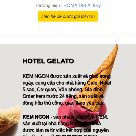
Thương hiệu :
ROMA DELA
,
Italy
Liên hệ để được giá tốt hơn
HOTEL GELATO
KEM NGON được sản xuất và giao trong
ngày, cung cấp cho nhà hàng Cafe, Hotel
5 sao, Cơ quan, Văn phòng, Gia đình.
Order kem trước 24 tiếng, sản xuất và
đóng hộp thủ công, giao theo yêu cầu.
KEM NGON
- sản phẩm của VUA KEM,
sản xuất tại nhà hàng Roma Dela và
được làm ra từ việc kết hợp của nguyên