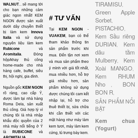
TIRAMISU
,
WALNUT
...
sẽ mang tới
cho bạn những cảm
Green Apple
giác ngon nhất! KEM
# TƯ VẤN
Sorbet
,
NGON được sản xuất
PISTACHIO
dưới dây chuyền thiết
,
Tại
KEM NGON
-
bị làm kem
Innova
Kem Sầu riêng
VUAKEM
, bạn có thể
Italia
và sử dụng
tham khảo thông tin
DURIAN
Kem
nguyên liệu làm kem
,
Rubicone
và
sản phẩm trước khi
dâu tằm
Aromitalia
. Đóng
mua. Đến tận nơi xem
Mulberry
Kem
hộp/khay thủ công
,
và mua sản phẩm theo
home-made cho nhà
Xoài MANGO
,
ý mình với giá tốt nhất,
hàng cafe, buffet, siêu
Kem RHUM
mua nhiều hơn, hỗ trợ
thị, hội nghị, gia đình.
giá nhiều hơn, sản
Nho
BON
,
Nguồn gốc
KEM NGON
phẩm không sử dụng
BON R
,
rõ ràng, cao cấp Ý,
được chúng tôi cam kết
được làm tại nhà hàng
SẢN PHẨM NỔI
nhập lại, hỗ trợ cho
Roma Dela, sản xuất
thuê thiết bị, sửa chữa
BẬT
thủ công. Giá hợp lý vì
khi cần thiết với các
chúng tôi là nhà nhập
Kem chua
mặt hàng như máy làm
khẩu độc quyền của 2
nhà máy nổi tiếng ở Ý
kem tươi, máy làm kem
(Yogurt)
là
RUBICONE
và
cứng, tủ trưng bày kem.
AROMITALIA
.