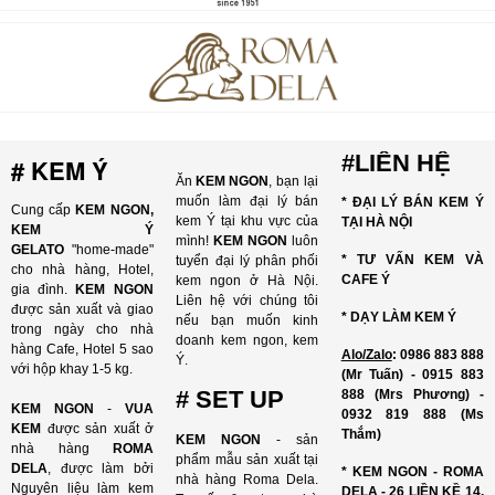
#LIÊN HỆ
# KEM Ý
Ăn
KEM NGON
, bạn lại
muốn làm đại lý bán
* ĐẠI LÝ BÁN KEM Ý
Cung cấp
KEM NGON,
kem Ý tại khu vực của
TẠI HÀ NỘI
KEM Ý
mình!
KEM NGON
luôn
GELATO
"home-made"
* TƯ VẤN KEM VÀ
tuyển đại lý phân phối
cho nhà hàng, Hotel,
CAFE Ý
kem ngon ở Hà Nội.
gia đình.
KEM NGON
Liên hệ với chúng tôi
được sản xuất và giao
* DẠY LÀM KEM Ý
nếu bạn muốn kinh
trong ngày cho nhà
doanh kem ngon, kem
hàng Cafe, Hotel 5 sao
Alo/Zalo
: 0986 883 888
Ý.
với hộp khay 1-5 kg.
(Mr Tuấn) - 0915 883
# SET UP
888 (Mrs Phương) -
KEM NGON
-
VUA
0932 819 888 (Ms
KEM
được sản xuất ở
Thắm)
KEM NGON
- sản
nhà hàng
ROMA
phẩm mẫu sản xuất tại
DELA
, được làm bởi
* KEM NGON - ROMA
nhà hàng Roma Dela.
Nguyên liệu làm kem
DELA - 26 LIỀN KỀ 14,