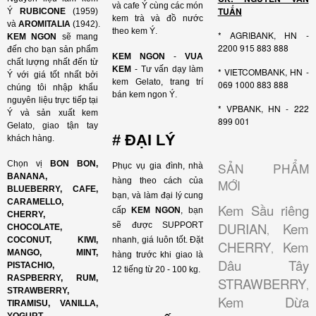
và cafe Ý cùng các món
TUẤN
Ý
RUBICONE
(1959)
kem trà và đồ nước
và
AROMITALIA
(1942).
theo kem Ý.
* AGRIBANK, HN -
KEM NGON
sẽ mang
2200 915 883 888
đến cho bạn sản phẩm
KEM NGON
-
VUA
chất lượng nhất đến từ
KEM
- Tư vấn dạy làm
* VIETCOMBANK, HN -
Ý với giá tốt nhất bởi
kem Gelato, trang trí
069 1000 883 888
chúng tôi nhập khẩu
bán kem ngon Ý.
nguyên liệu trực tiếp tại
* VPBANK, HN - 222
Ý và sản xuất kem
899 001
Gelato, giao tận tay
# ĐẠI LÝ
khách hàng.
Chọn vị
BON BON,
SẢN PHẨM
Phục vụ gia đình, nhà
BANANA,
hàng theo cách của
MỚI
BLUEBERRY, CAFE,
bạn, và làm đại lý cung
CARAMELLO,
Kem Sầu riêng
cấp
KEM NGON
, bạn
CHERRY,
DURIAN
Kem
sẽ được SUPPORT
CHOCOLATE,
,
COCONUT, KIWI,
nhanh, giá luôn tốt. Đặt
CHERRY
Kem
,
MANGO, MINT,
hàng trước khi giao là
Dâu Tây
PISTACHIO,
12 tiếng từ 20 - 100 kg.
RASPBERRY, RUM,
STRAWBERRY
,
STRAWBERRY,
Kem Dừa
TIRAMISU, VANILLA,