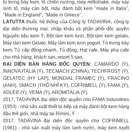
tủ trưng bày kem, lò chiên nướng, máy milkshake, máy xay
sinh tố, máy cán bột, máy đánh bột kem "made in Italia",
"Made in England", "Made in Greece".
LATUTTA
thuộc hệ thống của Công ty TADAVINA, công ty
đại diện thương mại, nhập khẩu và phân phối độc quyền
Nguyên liệu kem Ý, Bột làm kem tươi, Bột làm kem gelato,
Máy làm kem Gelato, Máy làm kem tươi yogurt, Tủ trưng bày
kem, Tủ cấp đông nhanh, Tủ đông, Hạt cafe, Máy pha cafe
cho nhà hàng, khách sạn, resort 5 sao.
ĐẠI DIỆN BÁN HÀNG ĐỘC QUYỀN:
CAMARDO (Ý),
INNOVA ITALIA (Ý), TECMACH (CHINA), TECHFROST (Ý),
GELATEC (HY LẠP), MONDIAL FRAMEC (Ý), FRACINO
(ANH), SMACH (THỔ NHĨ KỲ), COFRIMELL (Ý), FAMA (Ý),
ADLER (Ý), VEMA (Ý), AROMITALIA (Ý).
2017, TADAVINA đại diện độc quyền cho FAMA Indusstries
(1953) - nhà sản xuất thiết bị bếp và máy đánh bột kem hàng
đầu thế giới, nhà máy tại Rimini, Ý.
2017, TADAVINA đại diện độc quyền cho COFRIMELL
(1981) - nhà sản xuất máy làm lạnh nước, máy kem tuyết