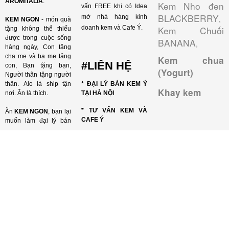
AROMITALIA
.
Kem Nho đen
vấn FREE khi có Idea
BLACKBERRY
mở nhà hàng kinh
,
KEM NGON
- món quà
doanh kem và Cafe Ý.
Kem Chuối
tặng không thể thiếu
được trong cuộc sống
BANANA
,
hàng ngày, Con tặng
cha mẹ và ba mẹ tặng
Kem chua
#LIÊN HỆ
con, Bạn tặng bạn,
(Yogurt)
Người thân tặng người
thân. Alo là ship tận
* ĐẠI LÝ BÁN KEM Ý
Khay kem
nơi. Ăn là thích.
TẠI HÀ NỘI
* TƯ VẤN KEM VÀ
Ăn
KEM NGON
, bạn lại
CAFE Ý
muốn làm đại lý bán