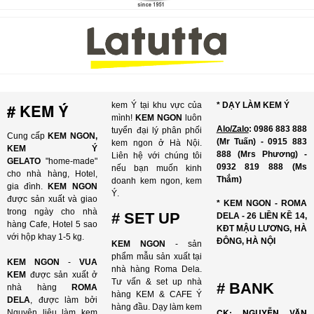
# KEM Ý
kem Ý tại khu vực của
* DẠY LÀM KEM Ý
mình!
KEM NGON
luôn
Alo/Zalo
: 0986 883 888
tuyển đại lý phân phối
Cung cấp
KEM NGON,
(Mr Tuấn) - 0915 883
kem ngon ở Hà Nội.
KEM Ý
888 (Mrs Phương) -
Liên hệ với chúng tôi
GELATO
"home-made"
0932 819 888 (Ms
nếu bạn muốn kinh
cho nhà hàng, Hotel,
Thắm)
doanh kem ngon, kem
gia đình.
KEM NGON
Ý.
được sản xuất và giao
* KEM NGON - ROMA
trong ngày cho nhà
# SET UP
DELA - 26 LIỀN KỀ 14,
hàng Cafe, Hotel 5 sao
KĐT MẬU LƯƠNG, HÀ
với hộp khay 1-5 kg.
ĐÔNG, HÀ NỘI
KEM NGON
- sản
phẩm mẫu sản xuất tại
KEM NGON
-
VUA
nhà hàng Roma Dela.
KEM
được sản xuất ở
Tư vấn & set up nhà
# BANK
nhà hàng
ROMA
hàng KEM & CAFE Ý
DELA
, được làm bởi
hàng đầu. Dạy làm kem
CK: NGUYỄN VĂN
Nguyên liệu làm kem