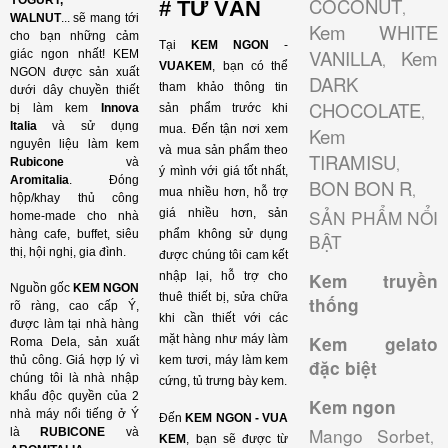
YOGURT,
COCONUT
# TƯ VẤN
,
WALNUT
...
sẽ mang tới
Kem WHITE
cho bạn những cảm
Tại
KEM NGON
-
VANILLA
Kem
giác ngon nhất! KEM
,
VUAKEM
, bạn có thể
NGON được sản xuất
DARK
tham khảo thông tin
dưới dây chuyền thiết
CHOCOLATE
bị làm kem
Innova
sản phẩm trước khi
,
Italia
và sử dụng
mua. Đến tận nơi xem
Kem
nguyên liệu làm kem
và mua sản phẩm theo
TIRAMISU
,
Rubicone
và
ý mình với giá tốt nhất,
Aromitalia
. Đóng
BON BON R
,
mua nhiều hơn, hỗ trợ
hộp/khay thủ công
SẢN PHẨM NỔI
giá nhiều hơn, sản
home-made cho nhà
hàng cafe, buffet, siêu
phẩm không sử dụng
BẬT
thị, hội nghị, gia đình.
được chúng tôi cam kết
nhập lại, hỗ trợ cho
Kem truyền
Nguồn gốc
KEM NGON
thuê thiết bị, sửa chữa
thống
rõ ràng, cao cấp Ý,
khi cần thiết với các
được làm tại nhà hàng
mặt hàng như máy làm
Kem gelato
Roma Dela, sản xuất
thủ công. Giá hợp lý vì
kem tươi, máy làm kem
đặc biệt
chúng tôi là nhà nhập
cứng, tủ trưng bày kem.
khẩu độc quyền của 2
Kem ngon
nhà máy nổi tiếng ở Ý
Đến
KEM NGON - VUA
Mango Sorbet
là
RUBICONE
và
,
KEM
, bạn sẽ được từ