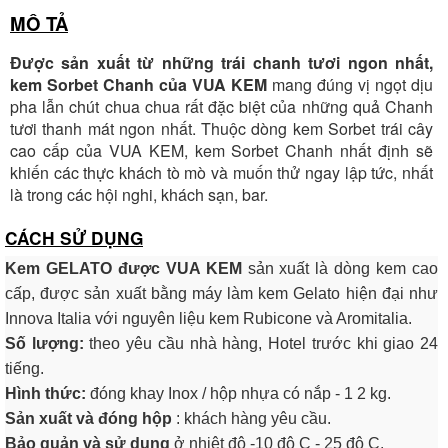
Số TK:
222 899 001
MÔ TẢ
Ngân hàng Ngoại thương Việt Nam
Được sản xuất từ những trái chanh tươi ngon nhất,
Chi nhánh:
Chi nhánh Vietcombank Hà Nội
Chủ TK:
Nguyễn Văn Tuấn
kem Sorbet Chanh của VUA KEM
mang đúng vị ngọt dịu
Số TK:
1986 883 888
pha lẫn chút chua chua rất đặc biệt của những quả Chanh
tươi thanh mát ngon nhất. Thuộc dòng kem Sorbet trái cây
cao cấp của VUA KEM, kem Sorbet Chanh nhất định sẽ
khiến các thực khách tò mò và muốn thử ngay lập tức, nhất
là trong các hội nghi, khách sạn, bar.
CÁCH SỬ DỤNG
Kem GELATO được VUA KEM
sản xuất là dòng kem cao
cấp, được sản xuất bằng máy làm kem Gelato hiện đại như
Innova Italia với nguyên liệu kem Rubicone và Aromitalia.
Số lượng:
theo yêu cầu nhà hàng, Hotel trước khi giao 24
tiếng.
Hình thức:
đóng khay Inox / hộp nhựa có nắp - 1 2 kg.
Sản xuất và đóng hộp
: khách hàng yêu cầu.
Bảo quản và sử dụng
ở nhiệt độ -10 độ C - 25 độ C.