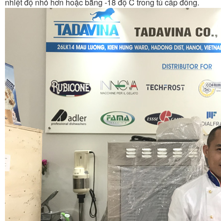
nhiệt độ nhỏ hơn hoặc bằng -18 độ C trong tủ cấp đông.