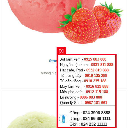
[X]
Bột làm kem -
0915 883 888
Strawberry Sorbet
Nguyên liệu kem -
0931 811 888
600.000
₫
Hạt cafe, Pod -
0932 819 888
Thương hiệu :
ROMA DELA
,
Italy
Tủ trưng bày -
0919 135 288
Tủ cấp đông -
0918 235 188
Máy làm kem -
0916 819 888
Máy pha cafe -
0912 115 188
Lò nướng -
0986 883 888
Quản lý Sale -
0987 181 661
Đông :
024 3906 8888
Dũng :
024 66 89 1111
Giới :
024 232 11111