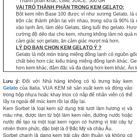
* Thành phần khác: LIME JUICE: 500 GR
VAI TRÒ THÀNH PHẦN TRONG KEM GELATO:
Bột kem nền Base 100 được ví như xương Gelato, là cấ
trộn các thành phần lại với nhau, trong sữa là 90% là
vào lạnh âm, làm dẻo Gelato, tăng tuổi thọ gelato. Hươn
cường độ dẻo dai cho kem, nhưng không làm nó quá ngọt.
cảm giác sợi gelato, ăn cảm giác mượt mà hơn.
LÝ DO BẠN CHỌN KEM GELATO Ý ?
Gelato là một món tráng miệng đông lạnh có nguồn gố
chất béo hơn các kiểu tráng miệng đông lạnh khác. G
hơn kem khác, đậm đặc và đa dạng hơn kem khác. Ăn t
Lưu ý:
Đối với Nhà hàng không có tủ trưng bày kem
Gelato
của Italia. VUA KEM sẽ sản xuất kem và đóng vào
trong hộp nhựa hoặc khay Inox có nắp để nhân viên có thể
lấy ra ngoài để múc kem rồi lại đậy lại.
Kem Sorbet là loại kem sử dụng trái tươi làm hương vị và
màu nhẹ, được làm từ bột làm kem nền, đường nước hoặc
nước để tạo ra một loại kem ngon có hương vị trái cây tự
nhiên thơm phức, đặc biệt là ở Bắc Mỹ và châu Âu.
Sorbet chanh là dạng kem trái cây đơn thuần và không có