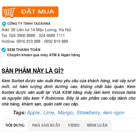
CÔNG TY TNHH TADAVINA
Add: 26 Liền kề 14 Mậu Lương, Hà Nội
Tel: 024 3906 8888 - 024 6689 1111
Hotline: 0916 819 888 - 0932 819 888
XEM THANH TOÁN
Chuyển khoản qua máy ATM & Ngân hàng
SẢN PHẨM NÀY LÀ GÌ?
Ngân hàng Ngoại thương Việt Nam
Chi nhánh:
Chi nhánh Vietcombank Tây Hà Nội
Chủ TK:
Công ty TNHH TADAVINA
Kem Sorbet được sản xuất theo yêu cầu của khách hàng, trái cây tươi
Số TK:
069 1000 886 001
mới, có hàm lượng dinh dưỡng cao, không chất bảo quản. Kem
Sorbet được sản xuất tại VUA KEM bằng máy làm kem Innova Italia
Ngân hàng Ngoại thương Việt Nam
và nguyên liệu kem Ý Rubicone. Đây là sản phẩm cao cấp dành cho
Chi nhánh:
Chi nhánh Tây Hà Nội
nhà hàng, khách sạn, quán café cao cấp.
Chủ TK:
Công ty TNHH MENMOT
Tags:
Apple
,
Lime
Số TK:
,
Mango
069 1000 811 888
,
Strawberry
,
kem ngon
Ngân hàng TMCP Việt Nam Thịnh Vượng
NỘI DUNG
NHÀ SẢN XUẤT
VIDEO
BÌNH LUẬN
Chi nhánh:
Chi nhánh VBbank Hà Nội
Chủ TK:
Nguyễn Văn Tuấn