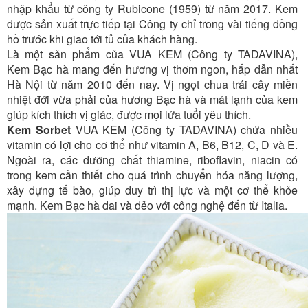
nhập khẩu từ công ty Rubicone (1959) từ năm 2017. Kem
được sản xuất trực tiếp tại Công ty chỉ trong vài tiếng đồng
hồ trước khi giao tới tủ của khách hàng.
Là một sản phẩm của VUA KEM (Công ty TADAVINA),
Kem Bạc hà mang đến hương vị thơm ngon, hấp dẫn nhất
Hà Nội từ năm 2010 đến nay. Vị ngọt chua trái cây miền
nhiệt đới vừa phải của hương Bạc hà và mát lạnh của kem
giúp kích thích vị giác, được mọi lứa tuổi yêu thích.
Kem Sorbet
VUA KEM (Công ty TADAVINA) chứa nhiều
vitamin có lợi cho cơ thể như vitamin A, B6, B12, C, D và E.
Ngoài ra, các dưỡng chất thiamine, riboflavin, niacin có
trong kem cần thiết cho quá trình chuyển hóa năng lượng,
xây dựng tế bào, giúp duy trì thị lực và một cơ thể khỏe
mạnh. Kem Bạc hà dai và dẻo với công nghệ đến từ Italia.