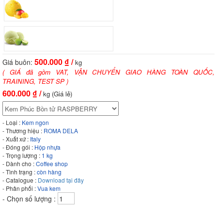
500.000
₫ /
Giá buôn:
kg
( GIÁ đã gồm VAT, VẬN CHUYỂN GIAO HÀNG TOÀN QUỐC,
TRAINING, TEST SP )
600.000
₫ /
kg (Giá lẻ)
- Loại :
Kem ngon
- Thương hiệu :
ROMA DELA
- Xuất xứ :
Italy
- Đóng gói :
Hộp nhựa
- Trọng lượng :
1 kg
- Dành cho :
Coffee shop
- Tình trạng :
còn hàng
- Catalogue :
Download tại đây
- Phân phối :
Vua kem
- Chọn số lượng :