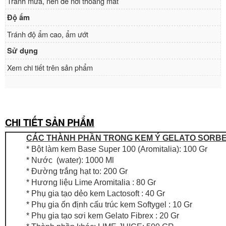
Tránh mưa, nên để nơi thoáng mát
Độ ẩm
Tránh độ ẩm cao, ẩm ướt
Sử dụng
Xem chi tiết trên sản phẩm
CHI TIẾT SẢN PHẨM
CÁC THÀNH PHẦN TRONG KEM Ý GELATO SORBET
* Bột làm kem Base Super 100 (Aromitalia): 100 Gr
* Nước (water): 1000 Ml
* Đường trắng hạt to: 200 Gr
* Hương liệu Lime Aromitalia : 80 Gr
* Phụ gia tạo dẻo kem Lactosoft : 40 Gr
* Phụ gia ổn định cấu trúc kem Softygel : 10 Gr
* Phụ gia tạo sơi kem Gelato Fibrex : 20 Gr