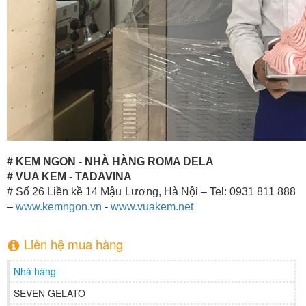
# KEM NGON - NHÀ HÀNG ROMA DELA
# VUA KEM - TADAVINA
# Số 26 Liền kề 14 Mậu Lương, Hà Nội – Tel: 0931 811 888
–
www.kemngon.vn
-
www.vuakem.net
Liên hệ mua hàng
Nhà hàng
SEVEN GELATO