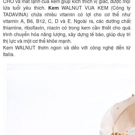
CHÓ và mát lạnh của kem giúp kích thích vị giác, được mọi
lứa tuổi yêu thích.
Kem
WALNUT
VUA KEM (Công ty
TADAVINA) chứa nhiều vitamin có lợi cho cơ thể như
vitamin A, B6, B12, C, D và E. Ngoài ra, các dưỡng chất
thiamine, riboflavin, niacin có trong kem cần thiết cho quá
trình chuyển hóa năng lượng, xây dựng tế bào, giúp duy trì
thị lực và một cơ thể khỏe mạnh.
Kem WALNUT thơm ngon và dẻo với công nghệ đến từ
Italia.