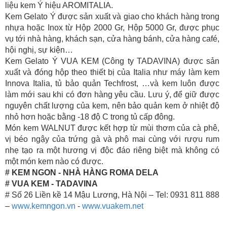
liệu kem Ý hiệu AROMITALIA.
Kem Gelato Ý được sản xuất và giao cho khách hàng trong
nhựa hoặc Inox từ Hộp 2000 Gr, Hộp 5000 Gr, được phục
vụ tới nhà hàng, khách sạn, cửa hàng bánh, cửa hàng café,
hội nghị, sự kiện…
Kem Gelato Ý VUA KEM (Công ty TADAVINA) được sản
xuất và đóng hộp theo thiết bị của Italia như máy làm kem
Innova Italia, tủ bảo quản Techfrost, …và kem luôn được
làm mới sau khi có đơn hàng yêu cầu. Lưu ý, để giữ được
nguyên chất lượng của kem, nên bảo quản kem ở nhiệt độ
nhỏ hơn hoặc bằng -18 độ C trong tủ cấp đông.
Món kem WALNUT được kết hợp từ mùi thơm của cà phê,
vị béo ngậy của trứng gà và phô mai cùng với rượu rum
nhẹ tạo ra một hương vị độc đáo riêng biệt mà không có
một món kem nào có được.
# KEM NGON - NHÀ HÀNG ROMA DELA
# VUA KEM - TADAVINA
# Số 26 Liền kề 14 Mậu Lương, Hà Nội – Tel: 0931 811 888
–
www.kemngon.vn
-
www.vuakem.net