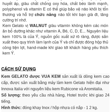
huyết áp, giàu chất chống oxy hóa, chất béo lành mạnh,
polyphenol và vitamin E có thể giúp bảo vệ não khỏi bị tổn
thương và hỗ trợ
chức năng
não tốt khi bạn già đi, tăng
cường trí nhớ.
Kem Gelato vị
WALNUT
giàu vitamin không kém các món
ăn bổ dưỡng khác như vitamin A, B6, C, D, E... Nguyên liệu
kem 100% là của Ý, nguồn gốc xuất xứ rõ ràng, được sản
xuất theo quy trình làm lạnh của Ý và chỉ được đóng hộp thủ
công tiện lợi, hand-made khi giao tới khách hàng yêu thích
kem Ý.
CÁCH SỬ DỤNG
Kem GELATO được VUA KEM
sản xuất là dòng kem cao
cấp, được sản xuất bằng máy làm kem Gelato hiện đại như
Innova Italia với nguyên liệu kem Rubicone và Aromitalia.
Số lượng:
theo yêu cầu nhà hàng, Hotel trước khi giao 24
tiếng.
Hình thức:
đóng khay Inox / hộp nhựa có nắp - 1 2 kg.