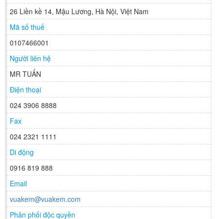
26 Liền kề 14, Mậu Lương, Hà Nội, Việt Nam
Mã số thuế
0107466001
Người liên hệ
MR TUẤN
Điện thoại
024 3906 8888
Fax
024 2321 1111
Di động
0916 819 888
Email
vuakem@vuakem.com
Phân phối độc quyền