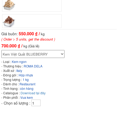
550.000
₫ /
Giá buôn:
kg
( Order > 5 units, get the discount )
700.000
₫ /
kg (Giá lẻ)
- Loại :
Kem ngon
- Thương hiệu :
ROMA DELA
- Xuất xứ :
Italy
- Đóng gói :
Hộp nhựa
- Trọng lượng :
1 kg
- Dành cho :
Restaurant
- Tình trạng :
còn hàng
- Catalogue :
Download tại đây
- Phân phối :
Vua kem
- Chọn số lượng :