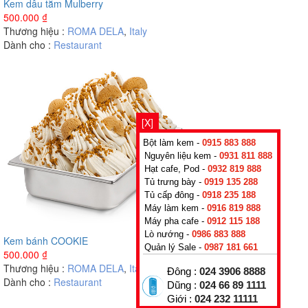
Kem dâu tằm Mulberry
500.000
₫
Thương hiệu :
ROMA DELA
,
Italy
Dành cho :
Restaurant
[X]
Bột làm kem -
0915 883 888
Nguyên liệu kem -
0931 811 888
Hạt cafe, Pod -
0932 819 888
Tủ trưng bày -
0919 135 288
Tủ cấp đông -
0918 235 188
Máy làm kem -
0916 819 888
Máy pha cafe -
0912 115 188
Lò nướng -
0986 883 888
Kem bánh COOKIE
Quản lý Sale -
0987 181 661
500.000
₫
Thương hiệu :
ROMA DELA
,
Italy
Đông :
024 3906 8888
Dành cho :
Restaurant
Dũng :
024 66 89 1111
Giới :
024 232 11111