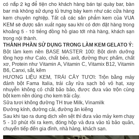
có nắp 2 kg để tiện cho khách hàng bán tại quày bar, bàn
bar mà không sử dụng tủ trưng bày kem như các cửa hàng
kem chuyên nghiệp. Tất cả các sản phẩm kem của VUA
KEM sẽ được sản xuất ngay sau khi có đơn đặt hàng trong
khoảng 5 - 10 tiếng đồng hồ giao tới nhà hàng, khách sạn
trong nội thành.
THÀNH PHẦN SỬ DỤNG TRONG LÀM KEM GELATO Ý:
Bột làm kem nền BASE MASTER 100: Bột dinh dưỡng
tồng hợp như Calo, chất béo, axít, đường thực phẩm, chất
xơ, Protein như Vitamin A, Vitamin C, Vitamix B12, Vitamin
B6, Canxi, sắt, kẽm
HƯƠNG LIỆU KEM, TRÁI CÂY TƯƠI: Trộn bằng máy
đánh bột Fama Italia, trái cây rửa sạch bỏ vỏ hạt, xay
nhuyễn không có chất bảo bảo, được đưa vào trộn cùng
bột kem nền dùng cho kem trái cây.
Sữa tươi không đường TH true Milk, Vinamilk
Đường kính, đường cải, đường ăn kiêng
Sau khi tạo ra dung dịch xền sệt thì đưa vào máy kem chạy
5 - 10 phút rồi ra kem, đóng hộp và đưa vào tủ bảo quản,
chuyển tiếp đến gia đình, nhà hàng, khách sạn.