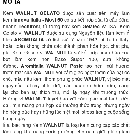
MÔ TẢ
Ngân hàng Ngoại thương Việt Nam
Kem
WALNUT GELATO
được sản xuất trên máy làm
Chi nhánh:
Chi nhánh Vietcombank Hà Nội
Chủ TK:
Nguyễn Văn Tuấn
kem
Innova Italia - Movi 60
có sự kết hợp của tủ cấp đông
Số TK:
1986 883 888
nhanh
Techfrost
, tủ trưng bày kem
Gelatec
và ISA. Kem
Gelato vị
WALNUT
được sử dụng Nguyên liệu làm kem Ý
hiệu
AROMITALIA
có lịch sử từ năm 1942 tại Turin, Italy,
hoàn toàn không chứa các thành phần hóa học, chất phụ
gia. Kem Gelato vị
WALNUT
là sự kết hợp hoàn hảo của
bột làm kem nền Base Super 100, sữa không
đường,
Aromitalia WALNUT Paste
tạo nên mùi hương
thơm mát của
WALNUT
với cảm giác ngọt thơm của hạt óc
chó, màu nâu kem, thơm phưng phức
WALNUT
, vị béo mát
ngậy của trái cây nhiệt đới, màu nâu đen thơm thơm, mang
lại cho bạn sự thích thú, mới lạ ngay khi thưởng thức.
Hương vị
WALNUT
tuyệt hảo với cảm giác mát lạnh, dẻo
dai, mịn màng phù hợp để thưởng thức trong những ngày
hè nóng bức hay những lúc mệt mỏi, stress trong cuộc sống
hàng ngày.
Ít ai biết rằng Kem
WALNUT
là loại kem cung cấp các chất
làm tăng khả năng cương dương cho nam giới, giúp giảm