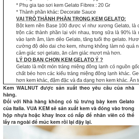
* Phụ gia tạo sơi kem Gelato Fibrex : 20 Gr
* Thành phần khác: Decorate Sauce
VAI TRÒ THÀNH PHẦN TRONG KEM GELATO:
Bột kem nền Base 100 được ví như xương Gelato, là cấ
trộn các thành phần lại với nhau, trong sữa là 90% là
vào lạnh âm, làm dẻo Gelato, tăng tuổi thọ gelato. Hươn
cường độ dẻo dai cho kem, nhưng không làm nó quá ngọt.
cảm giác sợi gelato, ăn cảm giác mượt mà hơn.
LÝ DO BẠN CHỌN KEM GELATO Ý ?
Gelato là một món tráng miệng đông lạnh có nguồn gố
chất béo hơn các kiểu tráng miệng đông lạnh khác. G
hơn kem khác, đậm đặc và đa dạng hơn kem khác. Ăn t
Kem WALNUT được sản xuất theo yêu cầu của nhà
hàng.
Đối với Nhà hàng không có tủ trưng bày kem Gelato
của Italia. VUA KEM sẽ sản xuất kem và đóng vào trong
hộp nhựa hoặc khay Inox có nắp để nhân viên có thể
lấy ra ngoài để múc kem rồi lại đậy lại.