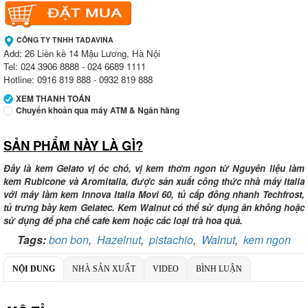
CÔNG TY TNHH TADAVINA
Add: 26 Liền kề 14 Mậu Lương, Hà Nội
Tel: 024 3906 8888 - 024 6689 1111
Hotline: 0916 819 888 - 0932 819 888
XEM THANH TOÁN
Chuyển khoản qua máy ATM & Ngân hàng
SẢN PHẨM NÀY LÀ GÌ?
Ngân hàng Ngoại thương Việt Nam
Chi nhánh:
Chi nhánh Vietcombank Tây Hà Nội
Chủ TK:
Công ty TNHH TADAVINA
Đây là kem Gelato vị óc chó, vị kem thơm ngon từ Nguyên liệu làm
Số TK:
069 1000 886 001
kem Rubicone và Aromitalia, được sản xuất công thức nhà máy Italia
với máy làm kem Innova Italia Movi 60, tủ cấp đông nhanh Techfrost,
Ngân hàng Ngoại thương Việt Nam
tủ trưng bày kem Gelatec. Kem Walnut có thể sử dụng ăn không hoặc
Chi nhánh:
Chi nhánh Tây Hà Nội
sử dụng để pha chế cafe kem hoặc các loại trà hoa quả.
Chủ TK:
Công ty TNHH MENMOT
Tags:
bon bon
,
Hazelnut
Số TK:
,
069 1000 811 888
pistachio
,
Walnut
,
kem ngon
Ngân hàng TMCP Việt Nam Thịnh Vượng
NỘI DUNG
NHÀ SẢN XUẤT
VIDEO
BÌNH LUẬN
Chi nhánh:
Chi nhánh VBbank Hà Nội
Chủ TK:
Nguyễn Văn Tuấn
Số TK:
222 899 001