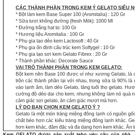
CÁC THÀNH PHẦN TRONG KEM Ý GELATO SIÊU 
* Bột làm kem Base Super 100 (Aromitalia) : 120 Gr
* Sữa tươi không đường (fresh Milk): 1000 Ml
* Đường trắng hạt to: 100 Gr
* Hương liệu Aromitalia : 100 Gr
* Phụ gia tạo dẻo kem Lactosoft : 40 Gr
* Phụ gia ổn định cấu trúc kem Softygel : 10 Gr
* Phụ gia tạo sơi kem Gelato Fibrex : 20 Gr
* Thành phần khác: Decorate Sauce
VAI TRÒ THÀNH PHẦN TRONG KEM GELATO:
Bột kem nền Base 100 được ví như xương Gelato, là cấ
trộn các thành phần lại với nhau, trong sữa là 90% là
vào lạnh âm, làm dẻo Gelato, tăng tuổi thọ gelato. Hươn
cường độ dẻo dai cho kem, nhưng không làm nó quá ngọt.
cảm giác sợi gelato, ăn cảm giác mượt mà hơn.
LÝ DO BẠN CHỌN KEM GELATO Ý ?
Gelato là một món tráng miệng đông lạnh có nguồn gố
chất béo hơn các kiểu tráng miệng đông lạnh khác. G
hơn kem khác, đậm đặc và đa dạng hơn kem khác. Ăn t
Kem GELATO được sản xuất teho yêu cầu của nhà