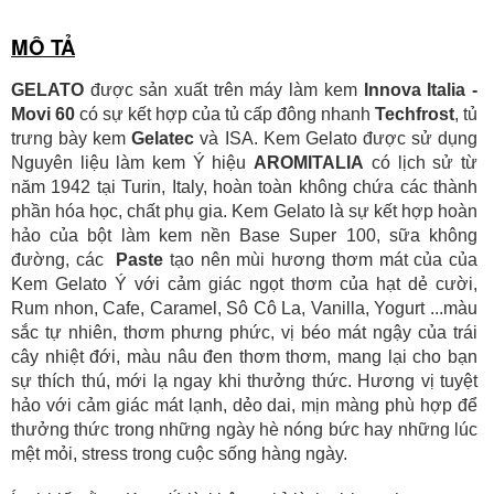
Số TK:
222 899 001
MÔ TẢ
Ngân hàng Ngoại thương Việt Nam
Chi nhánh:
Chi nhánh Vietcombank Hà Nội
Chủ TK:
Nguyễn Văn Tuấn
GELATO
được sản xuất trên máy làm kem
Innova Italia -
Số TK:
1986 883 888
Movi 60
có sự kết hợp của tủ cấp đông nhanh
Techfrost
, tủ
trưng bày kem
Gelatec
và ISA. Kem Gelato được sử dụng
Nguyên liệu làm kem Ý hiệu
AROMITALIA
có lịch sử từ
năm 1942 tại Turin, Italy, hoàn toàn không chứa các thành
phần hóa học, chất phụ gia. Kem Gelato là sự kết hợp hoàn
hảo của bột làm kem nền Base Super 100, sữa không
đường, các
Paste
tạo nên mùi hương thơm mát của của
Kem Gelato Ý
với cảm giác ngọt thơm của hạt dẻ cười,
Rum nhon, Cafe, Caramel, Sô Cô La, Vanilla, Yogurt ...màu
sắc tự nhiên, thơm phưng phức, vị béo mát ngậy của trái
cây nhiệt đới, màu nâu đen thơm thơm, mang lại cho bạn
sự thích thú, mới lạ ngay khi thưởng thức. Hương vị tuyệt
hảo với cảm giác mát lạnh, dẻo dai, mịn màng phù hợp để
thưởng thức trong những ngày hè nóng bức hay những lúc
mệt mỏi, stress trong cuộc sống hàng ngày.