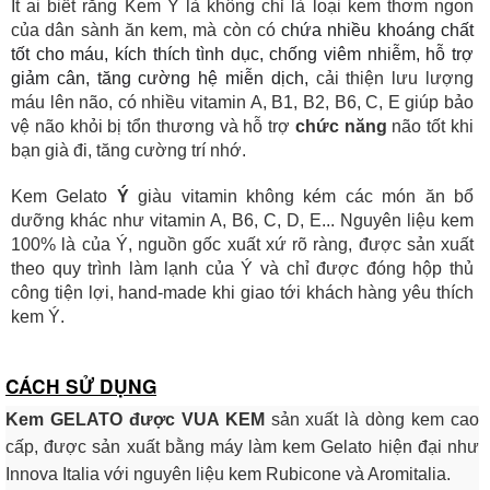
Ít ai biết rằng Kem Ý
là không chỉ là loại kem thơm ngon
của dân sành ăn kem, mà còn có
chứa nhiều khoáng chất
tốt cho máu, kích thích tình dục, chống viêm nhiễm, hỗ trợ
giảm cân, tăng cường hệ miễn dịch,
cải thiện lưu lượng
máu lên não, có nhiều vitamin A, B1, B2, B6, C, E giúp bảo
vệ não khỏi bị tổn thương và hỗ trợ
chức năng
não tốt khi
bạn già đi, tăng cường trí nhớ.
Kem Gelato
Ý
giàu vitamin không kém các món ăn bổ
dưỡng khác như vitamin A, B6, C, D, E... Nguyên liệu kem
100% là của Ý, nguồn gốc xuất xứ rõ ràng, được sản xuất
theo quy trình làm lạnh của Ý và chỉ được đóng hộp thủ
công tiện lợi, hand-made khi giao tới khách hàng yêu thích
kem Ý.
CÁCH SỬ DỤNG
Kem GELATO được VUA KEM
sản xuất là dòng kem cao
cấp, được sản xuất bằng máy làm kem Gelato hiện đại như
Innova Italia với nguyên liệu kem Rubicone và Aromitalia.