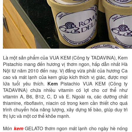
Là một sản phẩm của VUA KEM (Công ty TADAVINA), Kem
Pistachio mang đến hương vị thơm ngon, hấp dẫn nhất Hà
Nội từ năm 2010 đến nay. Vị đắng vừa phải của hương Ca
cao và mát lạnh của kem giúp kích thích vị giác, được mọi
lứa tuổi yêu thích.
Kem
Pistachio
VUA KEM (Công ty
TADAVINA) chứa nhiều vitamin có lợi cho cơ thể như
vitamin A, B6, B12, C, D và E. Ngoài ra, các dưỡng chất
thiamine, riboflavin, niacin có trong kem cần thiết cho quá
trình chuyển hóa năng lượng, xây dựng tế bào, giúp duy trì
thị lực và một cơ thể khỏe mạnh.
Món
kem
GELATO thơm ngon mát lạnh cho ngày hè nóng