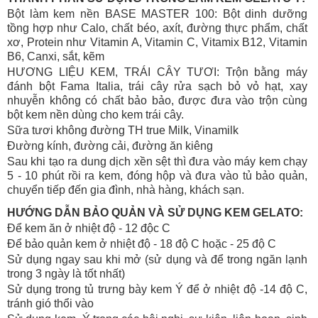
Bột làm kem nền BASE MASTER 100: Bột dinh dưỡng
tồng hợp như Calo, chất béo, axít, đường thực phẩm, chất
xơ, Protein như Vitamin A, Vitamin C, Vitamix B12, Vitamin
B6, Canxi, sắt, kẽm
HƯƠNG LIỆU KEM, TRÁI CÂY TƯƠI: Trộn bằng máy
đánh bột Fama Italia, trái cây rửa sạch bỏ vỏ hạt, xay
nhuyễn không có chất bảo bảo, được đưa vào trộn cùng
bột kem nền dùng cho kem trái cây.
Sữa tươi không đường TH true Milk, Vinamilk
Đường kính, đường cải, đường ăn kiêng
Sau khi tạo ra dung dịch xền sệt thì đưa vào máy kem chạy
5 - 10 phút rồi ra kem, đóng hộp và đưa vào tủ bảo quản,
chuyển tiếp đến gia đình, nhà hàng, khách sạn.
HƯỚNG DẪN BẢO QUẢN VÀ SỬ DỤNG KEM GELATO:
Để kem ăn ở nhiệt độ - 12 độc C
Để bảo quản kem ở nhiệt độ - 18 độ C hoặc - 25 độ C
Sử dụng ngay sau khi mở (sử dụng và để trong ngăn lạnh
trong 3 ngày là tốt nhất)
Sử dụng trong tủ trưng bày kem Ý để ở nhiệt độ -14 độ C,
tránh gió thổi vào