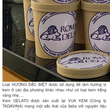
Loại HƯƠNG ĐẶC BIỆT được sử dụng để làm hương vị
kem ở các địa phương khác nhau như có loại kem trắng
vàng nhẹ….
Kem GELATO được sản xuất tại VUA KEM (Công ty
TADAVINA) mang một sắc thái của Italia với nguyên liệu