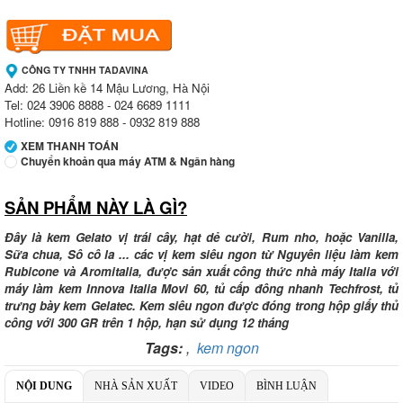
CÔNG TY TNHH TADAVINA
Add: 26 Liền kề 14 Mậu Lương, Hà Nội
Tel: 024 3906 8888 - 024 6689 1111
Hotline: 0916 819 888 - 0932 819 888
XEM THANH TOÁN
Chuyển khoản qua máy ATM & Ngân hàng
SẢN PHẨM NÀY LÀ GÌ?
Ngân hàng Ngoại thương Việt Nam
Chi nhánh:
Chi nhánh Vietcombank Tây Hà Nội
Chủ TK:
Công ty TNHH TADAVINA
Đây là kem Gelato vị trái cây, hạt dẻ cười, Rum nho, hoặc Vanilla,
Số TK:
069 1000 886 001
Sữa chua, Sô cô la ... các vị kem siêu ngon từ Nguyên liệu làm kem
Rubicone và Aromitalia, được sản xuất công thức nhà máy Italia với
Ngân hàng Ngoại thương Việt Nam
máy làm kem Innova Italia Movi 60, tủ cấp đông nhanh Techfrost, tủ
Chi nhánh:
Chi nhánh Tây Hà Nội
trưng bày kem Gelatec. Kem siêu ngon được đóng trong hộp giấy thủ
Chủ TK:
Công ty TNHH MENMOT
công với 300 GR trên 1 hộp, hạn sử dụng 12 tháng
Số TK:
069 1000 811 888
Tags:
,
kem ngon
Ngân hàng TMCP Việt Nam Thịnh Vượng
Chi nhánh:
Chi nhánh VBbank Hà Nội
NỘI DUNG
NHÀ SẢN XUẤT
VIDEO
BÌNH LUẬN
Chủ TK:
Nguyễn Văn Tuấn