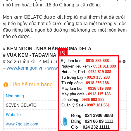
nhỏ hơn hoặc bằng -18 độ C trong tủ cấp đông.
Món kem GELATO được kết hợp từ mùi thơm hạt dẻ cười,
vị béo ngậy của hạt dẻ cười cùng tạo ra một hương vị độc
đáo riêng biệt, ngon bổ dưỡng mà không có một món kem
nào có được.
# KEM NGON - NHÀ HÀNG ROMA DELA
[X]
# VUA KEM - TADAVINA
Bột làm kem -
0915 883 888
# Số 26 Liền kề 14 Mậu Lương, Hà Nội – Tel: 0931 811 888
Nguyên liệu kem -
0931 811 888
–
www.kemngon.vn
-
www.vuakem.net
Hạt cafe, Pod -
0932 819 888
Tủ trưng bày -
0919 135 288
Liên hệ mua hàng
Tủ cấp đông -
0918 235 188
Máy làm kem -
0916 819 888
Máy pha cafe -
0912 115 188
Nhà hàng
Lò nướng -
0986 883 888
SEVEN GELATO
Quản lý Sale -
0987 181 661
Website
Đông :
024 3906 8888
Dũng :
024 66 89 1111
www.7gelato.com
Giới :
024 232 11111