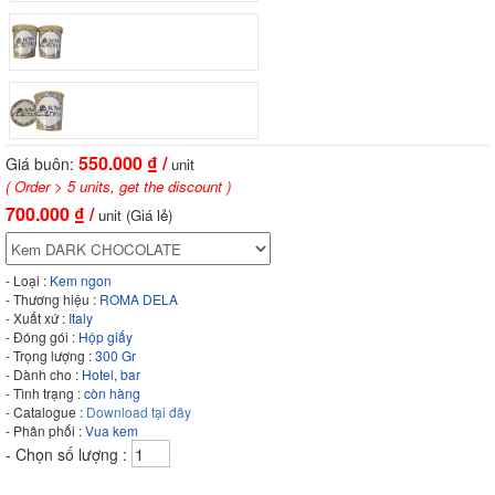
550.000
₫ /
Giá buôn:
unit
( Order > 5 units, get the discount )
700.000
₫ /
unit (Giá lẻ)
- Loại :
Kem ngon
- Thương hiệu :
ROMA DELA
- Xuất xứ :
Italy
- Đóng gói :
Hộp giấy
- Trọng lượng :
300 Gr
- Dành cho :
Hotel, bar
- Tình trạng :
còn hàng
- Catalogue :
Download tại đây
- Phân phối :
Vua kem
- Chọn số lượng :