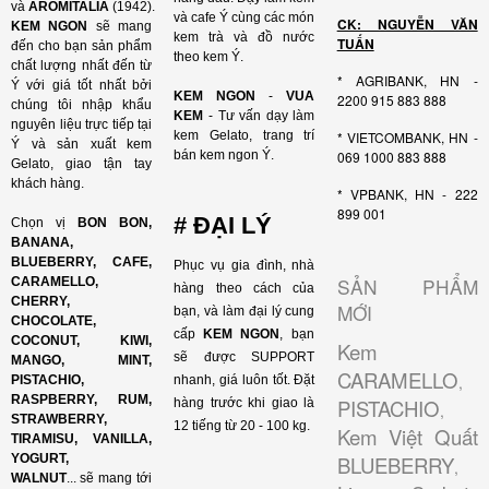
và
AROMITALIA
(1942).
và cafe Ý cùng các món
CK: NGUYỄN VĂN
KEM NGON
sẽ mang
kem trà và đồ nước
TUẤN
đến cho bạn sản phẩm
theo kem Ý.
chất lượng nhất đến từ
* AGRIBANK, HN -
Ý với giá tốt nhất bởi
KEM NGON
-
VUA
2200 915 883 888
chúng tôi nhập khẩu
KEM
- Tư vấn dạy làm
nguyên liệu trực tiếp tại
kem Gelato, trang trí
* VIETCOMBANK, HN -
Ý và sản xuất kem
bán kem ngon Ý.
069 1000 883 888
Gelato, giao tận tay
khách hàng.
* VPBANK, HN - 222
899 001
# ĐẠI LÝ
Chọn vị
BON BON,
BANANA,
BLUEBERRY, CAFE,
Phục vụ gia đình, nhà
SẢN PHẨM
CARAMELLO,
hàng theo cách của
CHERRY,
MỚI
bạn, và làm đại lý cung
CHOCOLATE,
cấp
KEM NGON
, bạn
COCONUT, KIWI,
Kem
sẽ được SUPPORT
MANGO, MINT,
CARAMELLO
,
PISTACHIO,
nhanh, giá luôn tốt. Đặt
RASPBERRY, RUM,
PISTACHIO
hàng trước khi giao là
,
STRAWBERRY,
12 tiếng từ 20 - 100 kg.
Kem Việt Quất
TIRAMISU, VANILLA,
YOGURT,
BLUEBERRY
,
WALNUT
...
sẽ mang tới