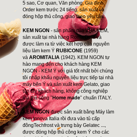
5 sao, Cơ quan, Văn phòng, Gia đình.
Order kem trước 24 tiếng, sản xuất và
đóng hộp thủ công, giao theo yêu cầu.
KEM NGON
- sản phẩm của VUA KEM,
sản xuất tại nhà hàng Roma Dela và
được làm ra từ việc kết hợp của nguyên
liệu làm kem Ý
RUBICONE
(1959)
và
AROMITALIA
(1942). KEM NGON tự
hào mang đến cho khách hàng KEM
NGON - KEM Ý với giá tốt nhất bởi chúng
tôi nhập khẩu nguyên liệu trực tiếp tại nhà
máy bên Ý và sản xuất kem Gelato, giao
tận tay khách hàng, không công nghiệp
mà thủ công "
Home made
" chuẩn ITALY.
KEM NGON
được sản xuất bằng Máy làm
kem Innova Italia rồi đưa vào tủ cấp
đôngTechfrost và trưng bày Gelatec ...,
được đóng hộp thủ công kem Ý cho các