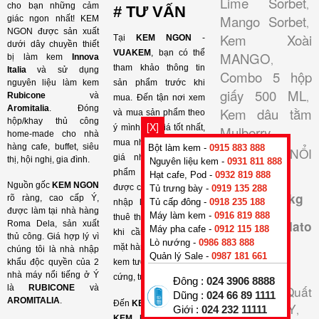
Lime Sorbet
,
cho bạn những cảm
# TƯ VẤN
Mango Sorbet
giác ngon nhất! KEM
,
NGON được sản xuất
Kem Xoài
Tại
KEM NGON
-
dưới dây chuyền thiết
VUAKEM
, bạn có thể
MANGO
bị làm kem
Innova
,
tham khảo thông tin
Italia
và sử dụng
Combo 5 hộp
nguyên liệu làm kem
sản phẩm trước khi
giấy 500 ML
,
Rubicone
và
mua. Đến tận nơi xem
Aromitalia
. Đóng
Kem dâu tằm
và mua sản phẩm theo
hộp/khay thủ công
[X]
ý mình với giá tốt nhất,
Mulberry
,
home-made cho nhà
mua nhiều hơn, hỗ trợ
hàng cafe, buffet, siêu
Bột làm kem -
0915 883 888
SẢN PHẨM NỔI
giá nhiều hơn, sản
thị, hội nghị, gia đình.
Nguyên liệu kem -
0931 811 888
BẬT
phẩm không sử dụng
Hạt cafe, Pod -
0932 819 888
Nguồn gốc
KEM NGON
được chúng tôi cam kết
Tủ trưng bày -
0919 135 288
Kem hộp 1 kg
rõ ràng, cao cấp Ý,
Tủ cấp đông -
0918 235 188
nhập lại, hỗ trợ cho
được làm tại nhà hàng
Máy làm kem -
0916 819 888
thuê thiết bị, sửa chữa
Kem gelato
Roma Dela, sản xuất
Máy pha cafe -
0912 115 188
khi cần thiết với các
thủ công. Giá hợp lý vì
đặc biệt
Lò nướng -
0986 883 888
mặt hàng như máy làm
chúng tôi là nhà nhập
Quản lý Sale -
0987 181 661
khẩu độc quyền của 2
kem tươi, máy làm kem
Kem ngon
nhà máy nổi tiếng ở Ý
cứng, tủ trưng bày kem.
Đông :
024 3906 8888
là
RUBICONE
và
Kem Việt Quất
Dũng :
024 66 89 1111
AROMITALIA
.
Đến
KEM NGON - VUA
BLUEBERRY
,
Giới :
024 232 11111
KEM
, bạn sẽ được từ