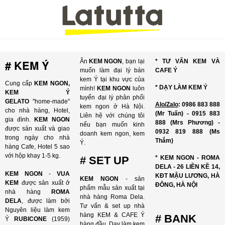
# KEM Ý
Ăn
KEM NGON
, bạn lại
* TƯ VẤN KEM VÀ
muốn làm đại lý bán
CAFE Ý
kem Ý tại khu vực của
Cung cấp
KEM NGON,
* DẠY LÀM KEM Ý
mình!
KEM NGON
luôn
KEM Ý
tuyển đại lý phân phối
GELATO
"home-made"
Alo/Zalo
: 0986 883 888
kem ngon ở Hà Nội.
cho nhà hàng, Hotel,
(Mr Tuấn) - 0915 883
Liên hệ với chúng tôi
gia đình.
KEM NGON
888 (Mrs Phương) -
nếu bạn muốn kinh
được sản xuất và giao
0932 819 888 (Ms
doanh kem ngon, kem
trong ngày cho nhà
Thắm)
Ý.
hàng Cafe, Hotel 5 sao
với hộp khay 1-5 kg.
# SET UP
* KEM NGON - ROMA
DELA - 26 LIỀN KỀ 14,
KEM NGON
-
VUA
KĐT MẬU LƯƠNG, HÀ
KEM NGON
- sản
KEM
được sản xuất ở
ĐÔNG, HÀ NỘI
phẩm mẫu sản xuất tại
nhà hàng
ROMA
nhà hàng Roma Dela.
DELA
, được làm bởi
Tư vấn & set up nhà
Nguyên liệu làm kem
hàng KEM & CAFE Ý
# BANK
Ý
RUBICONE
(1959)
hàng đầu. Dạy làm kem