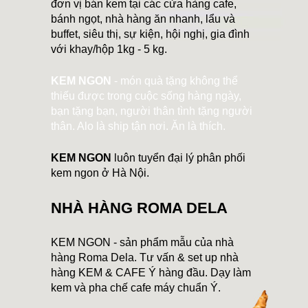
đơn vị bán kem tại các cửa hàng cafe,
bánh ngọt, nhà hàng ăn nhanh, lẩu và
buffet, siêu thị, sự kiện, hội nghị, gia đình
với khay/hộp 1kg - 5 kg.
KEM NGON
- món quà tặng không thể
thiếu được trong cuộc sống hàng ngày,
bạn tặng bạn, người thân tình tặng người
thân. Alo là ship tận nơi. Ăn là thích.
KEM NGON
luôn tuyển đại lý phân phối
kem ngon ở Hà Nội.
NHÀ HÀNG ROMA DELA
KEM NGON - sản phẩm mẫu của nhà
hàng Roma Dela. Tư vấn & set up nhà
hàng KEM & CAFE Ý hàng đầu. Dạy làm
kem và pha chế cafe máy chuẩn Ý.