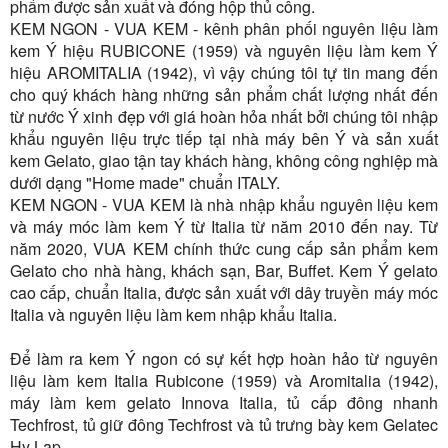
phẩm được sản xuất và đóng hộp thủ công.
KEM NGON - VUA KEM - kênh phân phối nguyên liệu làm
kem Ý hiệu RUBICONE (1959) và nguyên liệu làm kem Ý
hiệu AROMITALIA (1942), vì vậy chúng tôi tự tin mang đến
cho quý khách hàng những sản phẩm chất lượng nhất đến
từ nước Ý xinh đẹp với giá hoàn hỏa nhất bởi chúng tôi nhập
khẩu nguyên liệu trực tiếp tại nhà máy bên Ý và sản xuất
kem Gelato, giao tận tay khách hàng, không công nghiệp mà
dưới dạng "Home made" chuẩn ITALY.
KEM NGON - VUA KEM là nhà nhập khẩu nguyên liệu kem
và máy móc làm kem Ý từ Italia từ năm 2010 đến nay. Từ
năm 2020, VUA KEM chính thức cung cấp sản phẩm kem
Gelato cho nhà hàng, khách sạn, Bar, Buffet. Kem Ý gelato
cao cấp, chuẩn Italia, được sản xuất với dây truyền máy móc
Italia và nguyên liệu làm kem nhập khẩu Italia.
Để làm ra kem Ý ngon có sự kết hợp hoàn hảo từ nguyên
liệu làm kem Italia Rubicone (1959) và Aromitalia (1942),
máy làm kem gelato Innova Italia, tủ cấp đông nhanh
Techfrost, tủ giữ đông Techfrost và tủ trưng bày kem Gelatec
Hy Lạp.