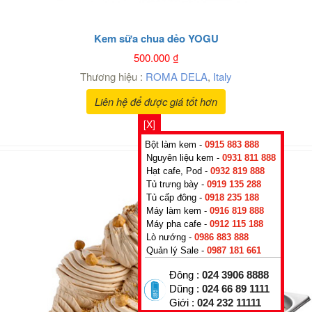
Kem sữa chua dẻo YOGU
500.000
₫
Thương hiệu :
ROMA DELA
,
Italy
Liên hệ để được giá tốt hơn
[X]
Bột làm kem -
0915 883 888
Nguyên liệu kem -
0931 811 888
Hạt cafe, Pod -
0932 819 888
Tủ trưng bày -
0919 135 288
Tủ cấp đông -
0918 235 188
Máy làm kem -
0916 819 888
Máy pha cafe -
0912 115 188
Lò nướng -
0986 883 888
Quản lý Sale -
0987 181 661
Đông :
024 3906 8888
Dũng :
024 66 89 1111
Giới :
024 232 11111