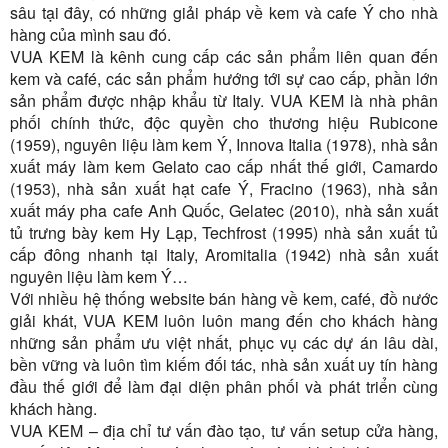
sâu tại đây, có những giải pháp về kem và cafe Ý cho nhà
hàng của mình sau đó.
VUA KEM là kênh cung cấp các sản phẩm liên quan đến
kem và café, các sản phẩm hướng tới sự cao cấp, phần lớn
sản phẩm được nhập khẩu từ Italy. VUA KEM là nhà phân
phối chính thức, độc quyền cho thương hiệu Rubicone
(1959), nguyên liệu làm kem Ý, Innova Italia (1978), nhà sản
xuất máy làm kem Gelato cao cấp nhất thế giới, Camardo
(1953), nhà sản xuất hạt cafe Ý, Fracino (1963), nhà sản
xuất máy pha cafe Anh Quốc, Gelatec (2010), nhà sản xuất
tủ trưng bày kem Hy Lạp, Techfrost (1995) nhà sản xuất tủ
cấp đông nhanh tại Italy, Aromitalia (1942) nhà sản xuất
nguyên liệu làm kem Ý…
Với nhiều hệ thống website bán hàng về kem, café, đồ nước
giải khát, VUA KEM luôn luôn mang đến cho khách hàng
những sản phẩm ưu việt nhất, phục vụ các dự án lâu dài,
bền vững và luôn tìm kiếm đối tác, nhà sản xuất uy tín hàng
đầu thế giới để làm đại diện phân phối và phát triển cùng
khách hàng.
VUA KEM – địa chỉ tư vấn đào tạo, tư vấn setup cửa hàng,