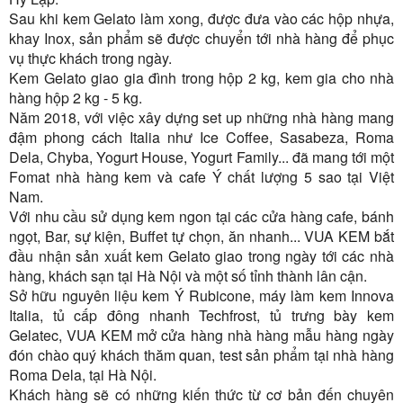
Sau khi kem Gelato làm xong, được đưa vào các hộp nhựa,
khay Inox, sản phẩm sẽ được chuyển tới nhà hàng để phục
vụ thực khách trong ngày.
Kem Gelato giao gia đình trong hộp 2 kg, kem gia cho nhà
hàng hộp 2 kg - 5 kg.
Năm 2018, với việc xây dựng set up những nhà hàng mang
đậm phong cách Italia như Ice Coffee, Sasabeza, Roma
Dela, Chyba, Yogurt House, Yogurt Family... đã mang tới một
Fomat nhà hàng kem và cafe Ý chất lượng 5 sao tại Việt
Nam.
Với nhu cầu sử dụng kem ngon tại các cửa hàng cafe, bánh
ngọt, Bar, sự kiện, Buffet tự chọn, ăn nhanh... VUA KEM bắt
đầu nhận sản xuất kem Gelato giao trong ngày tới các nhà
hàng, khách sạn tại Hà Nội và một số tỉnh thành lân cận.
Sở hữu nguyên liệu kem Ý Rubicone, máy làm kem Innova
Italia, tủ cấp đông nhanh Techfrost, tủ trưng bày kem
Gelatec, VUA KEM mở cửa hàng nhà hàng mẫu hàng ngày
đón chào quý khách thăm quan, test sản phẩm tại nhà hàng
Roma Dela, tại Hà Nội.
Khách hàng sẽ có những kiến thức từ cơ bản đến chuyên