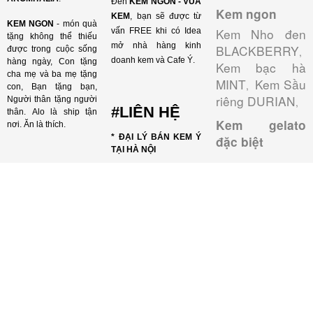
Đến
KEM NGON - VUA
Kem ngon
KEM
, bạn sẽ được từ
KEM NGON
- món quà
Kem Nho đen
vấn FREE khi có Idea
tặng không thể thiếu
mở nhà hàng kinh
BLACKBERRY
được trong cuộc sống
,
doanh kem và Cafe Ý.
hàng ngày, Con tặng
Kem bạc hà
cha mẹ và ba mẹ tặng
MINT
Kem Sầu
,
con, Bạn tặng bạn,
riêng DURIAN
Người thân tặng người
,
#LIÊN HỆ
thân. Alo là ship tận
Kem gelato
nơi. Ăn là thích.
* ĐẠI LÝ BÁN KEM Ý
đặc biệt
TẠI HÀ NỘI