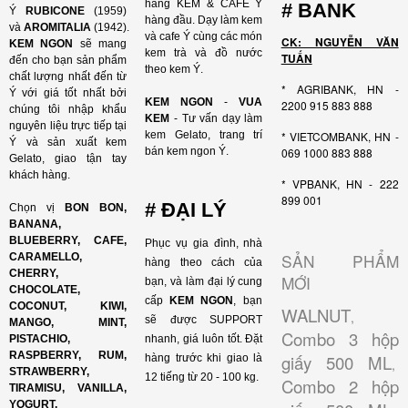
hàng KEM & CAFE Ý
# BANK
Ý
RUBICONE
(1959)
hàng đầu. Dạy làm kem
và
AROMITALIA
(1942).
và cafe Ý cùng các món
CK: NGUYỄN VĂN
KEM NGON
sẽ mang
kem trà và đồ nước
TUẤN
đến cho bạn sản phẩm
theo kem Ý.
chất lượng nhất đến từ
* AGRIBANK, HN -
Ý với giá tốt nhất bởi
KEM NGON
-
VUA
2200 915 883 888
chúng tôi nhập khẩu
KEM
- Tư vấn dạy làm
nguyên liệu trực tiếp tại
kem Gelato, trang trí
* VIETCOMBANK, HN -
Ý và sản xuất kem
bán kem ngon Ý.
069 1000 883 888
Gelato, giao tận tay
khách hàng.
* VPBANK, HN - 222
899 001
# ĐẠI LÝ
Chọn vị
BON BON,
BANANA,
BLUEBERRY, CAFE,
Phục vụ gia đình, nhà
SẢN PHẨM
CARAMELLO,
hàng theo cách của
CHERRY,
MỚI
bạn, và làm đại lý cung
CHOCOLATE,
cấp
KEM NGON
, bạn
COCONUT, KIWI,
WALNUT
,
sẽ được SUPPORT
MANGO, MINT,
Combo 3 hộp
PISTACHIO,
nhanh, giá luôn tốt. Đặt
RASPBERRY, RUM,
giấy 500 ML
hàng trước khi giao là
,
STRAWBERRY,
12 tiếng từ 20 - 100 kg.
Combo 2 hộp
TIRAMISU, VANILLA,
YOGURT,