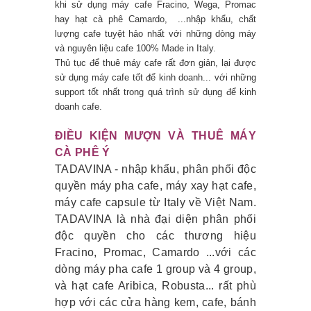
khi sử dụng máy cafe Fracino, Wega, Promac
hay hạt cà phê Camardo, ...nhập khẩu, chất
lượng cafe tuyệt hảo nhất với những dòng máy
và nguyên liệu cafe 100% Made in Italy.
Thủ tục để thuê máy cafe rất đơn giản, lại được
sử dụng máy cafe tốt để kinh doanh... với những
support tốt nhất trong quá trình sử dụng để kinh
doanh cafe
.
ĐIỀU KIỆN MƯỢN VÀ THUÊ MÁY
CÀ PHÊ Ý
TADAVINA - nhập khẩu, phân phối độc
quyền máy pha cafe, máy xay hạt cafe,
máy cafe capsule từ Italy về Việt Nam.
TADAVINA là nhà đại diện phân phối
độc quyền cho các thương hiệu
Fracino, Promac, Camardo ...với các
dòng máy pha cafe 1 group và 4 group,
và hạt cafe Aribica, Robusta... rất phù
hợp với các cửa hàng kem, cafe, bánh