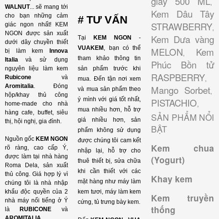
giấy 500 ML
,
WALNUT
...
sẽ mang tới
Kem Dâu Tây
cho bạn những cảm
# TƯ VẤN
STRAWBERRY
giác ngon nhất! KEM
,
NGON được sản xuất
Kem Dưa vàng
Tại
KEM NGON
-
dưới dây chuyền thiết
VUAKEM
, bạn có thể
MELON
Kem
bị làm kem
Innova
,
tham khảo thông tin
Italia
và sử dụng
Phúc Bồn tử
nguyên liệu làm kem
sản phẩm trước khi
RASPBERRY
,
Rubicone
và
mua. Đến tận nơi xem
Aromitalia
. Đóng
Mango Sorbet
và mua sản phẩm theo
,
hộp/khay thủ công
ý mình với giá tốt nhất,
PISTACHIO
,
home-made cho nhà
mua nhiều hơn, hỗ trợ
hàng cafe, buffet, siêu
SẢN PHẨM NỔI
giá nhiều hơn, sản
thị, hội nghị, gia đình.
BẬT
phẩm không sử dụng
Nguồn gốc
KEM NGON
được chúng tôi cam kết
Kem chua
rõ ràng, cao cấp Ý,
nhập lại, hỗ trợ cho
được làm tại nhà hàng
(Yogurt)
thuê thiết bị, sửa chữa
Roma Dela, sản xuất
khi cần thiết với các
thủ công. Giá hợp lý vì
Khay kem
mặt hàng như máy làm
chúng tôi là nhà nhập
khẩu độc quyền của 2
kem tươi, máy làm kem
Kem truyền
nhà máy nổi tiếng ở Ý
cứng, tủ trưng bày kem.
thống
là
RUBICONE
và
AROMITALIA
.