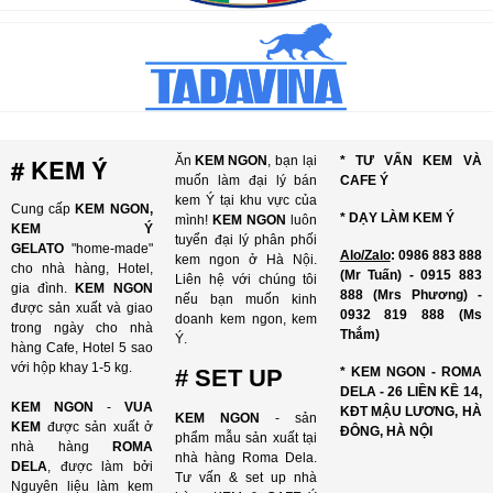
# KEM Ý
Ăn
KEM NGON
, bạn lại
* TƯ VẤN KEM VÀ
muốn làm đại lý bán
CAFE Ý
kem Ý tại khu vực của
Cung cấp
KEM NGON,
* DẠY LÀM KEM Ý
mình!
KEM NGON
luôn
KEM Ý
tuyển đại lý phân phối
GELATO
"home-made"
Alo/Zalo
: 0986 883 888
kem ngon ở Hà Nội.
cho nhà hàng, Hotel,
(Mr Tuấn) - 0915 883
Liên hệ với chúng tôi
gia đình.
KEM NGON
888 (Mrs Phương) -
nếu bạn muốn kinh
được sản xuất và giao
0932 819 888 (Ms
doanh kem ngon, kem
trong ngày cho nhà
Thắm)
Ý.
hàng Cafe, Hotel 5 sao
với hộp khay 1-5 kg.
# SET UP
* KEM NGON - ROMA
DELA - 26 LIỀN KỀ 14,
KEM NGON
-
VUA
KĐT MẬU LƯƠNG, HÀ
KEM NGON
- sản
KEM
được sản xuất ở
ĐÔNG, HÀ NỘI
phẩm mẫu sản xuất tại
nhà hàng
ROMA
nhà hàng Roma Dela.
DELA
, được làm bởi
Tư vấn & set up nhà
Nguyên liệu làm kem