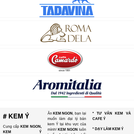
# KEM Ý
Ăn
KEM NGON
, bạn lại
* TƯ VẤN KEM VÀ
muốn làm đại lý bán
CAFE Ý
kem Ý tại khu vực của
Cung cấp
KEM NGON,
* DẠY LÀM KEM Ý
mình!
KEM NGON
luôn
KEM Ý