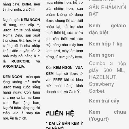
mua nhiều hơn, hỗ trợ
hàng cafe, buffet, siêu
SẢN PHẨM NỔI
giá nhiều hơn, sản
thị, hội nghị, gia đình.
BẬT
phẩm không sử dụng
Nguồn gốc
KEM NGON
được chúng tôi cam kết
Kem gelato
rõ ràng, cao cấp Ý,
nhập lại, hỗ trợ cho
được làm tại nhà hàng
đặc biệt
thuê thiết bị, sửa chữa
Roma Dela, sản xuất
khi cần thiết với các
thủ công. Giá hợp lý vì
Kem hộp 1 kg
mặt hàng như máy làm
chúng tôi là nhà nhập
khẩu độc quyền của 2
kem tươi, máy làm kem
Kem ngon
nhà máy nổi tiếng ở Ý
cứng, tủ trưng bày kem.
là
RUBICONE
và
Combo 3 hộp
AROMITALIA
.
Đến
KEM NGON - VUA
giấy 500 ML
,
KEM
, bạn sẽ được từ
HAZELNUT
,
KEM NGON
- món quà
vấn FREE khi có Idea
tặng không thể thiếu
Strawberry
mở nhà hàng kinh
được trong cuộc sống
Sorbet
,
doanh kem và Cafe Ý.
hàng ngày, Con tặng
cha mẹ và ba mẹ tặng
Kem trái cây
con, Bạn tặng bạn,
Người thân tặng người
Kem chua
#LIÊN HỆ
thân. Alo là ship tận
(Yogurt)
nơi. Ăn là thích.
* ĐẠI LÝ BÁN KEM Ý
TẠI HÀ NỘI