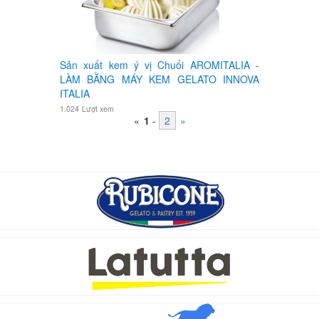
Sản xuất kem ý vị Chuối AROMITALIA -
LÀM BẰNG MÁY KEM GELATO INNOVA
ITALIA
1.024
Lượt xem
«
1
-
2
»