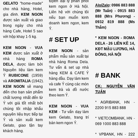
tuyển đại lý phân phối
GELATO
"home-made"
Alo/Zalo
: 0986 883 888
kem ngon ở Hà Nội.
cho nhà hàng, Hotel,
(Mr Tuấn) - 0915 883
Liên hệ với chúng tôi
gia đình.
KEM NGON
888 (Mrs Phương) -
nếu bạn muốn kinh
được sản xuất và giao
0932 819 888 (Ms
doanh kem ngon, kem
trong ngày cho nhà
Thắm)
Ý.
hàng Cafe, Hotel 5 sao
với hộp khay 1-5 kg.
# SET UP
* KEM NGON - ROMA
DELA - 26 LIỀN KỀ 14,
KEM NGON
-
VUA
KĐT MẬU LƯƠNG, HÀ
KEM NGON
- sản
KEM
được sản xuất ở
ĐÔNG, HÀ NỘI
phẩm mẫu sản xuất tại
nhà hàng
ROMA
nhà hàng Roma Dela.
DELA
, được làm bởi
Tư vấn & set up nhà
Nguyên liệu làm kem
hàng KEM & CAFE Ý
# BANK
Ý
RUBICONE
(1959)
hàng đầu. Dạy làm kem
và
AROMITALIA
(1942).
và cafe Ý cùng các món
CK: NGUYỄN VĂN
KEM NGON
sẽ mang
kem trà và đồ nước
TUẤN
đến cho bạn sản phẩm
theo kem Ý.
chất lượng nhất đến từ
* AGRIBANK, HN -
Ý với giá tốt nhất bởi
KEM NGON
-
VUA
2200 915 883 888
chúng tôi nhập khẩu
KEM
- Tư vấn dạy làm
nguyên liệu trực tiếp tại
kem Gelato, trang trí
* VIETCOMBANK, HN -
Ý và sản xuất kem
bán kem ngon Ý.
069 1000 883 888
Gelato, giao tận tay
khách hàng.
* VPBANK, HN - 222