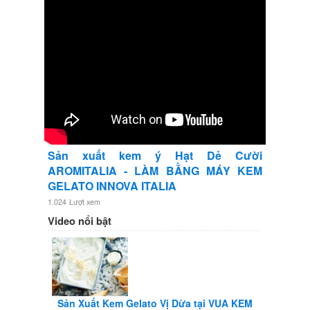
Sản xuất kem ý Hạt Dẻ Cười
AROMITALIA - LÀM BẰNG MÁY KEM
GELATO INNOVA ITALIA
1.024
Lượt xem
Video nổi bật
Sản Xuất Kem Gelato Vị Dừa tại VUA KEM