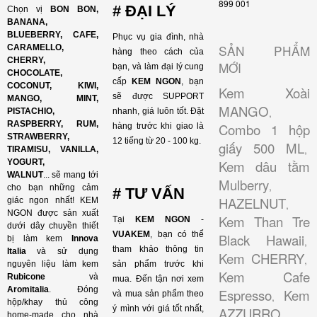
899 001
# ĐẠI LÝ
Chọn vị
BON BON,
BANANA,
BLUEBERRY, CAFE,
Phục vụ gia đình, nhà
SẢN PHẨM
CARAMELLO,
hàng theo cách của
CHERRY,
MỚI
bạn, và làm đại lý cung
CHOCOLATE,
cấp
KEM NGON
, bạn
COCONUT, KIWI,
Kem Xoài
sẽ được SUPPORT
MANGO, MINT,
MANGO
,
PISTACHIO,
nhanh, giá luôn tốt. Đặt
RASPBERRY, RUM,
Combo 1 hộp
hàng trước khi giao là
STRAWBERRY,
12 tiếng từ 20 - 100 kg.
giấy 500 ML
,
TIRAMISU, VANILLA,
YOGURT,
Kem dâu tằm
WALNUT
...
sẽ mang tới
Mulberry
,
cho bạn những cảm
# TƯ VẤN
HAZELNUT
giác ngon nhất! KEM
,
NGON được sản xuất
Kem Than Tre
Tại
KEM NGON
-
dưới dây chuyền thiết
VUAKEM
, bạn có thể
Black Hawaii
bị làm kem
Innova
,
tham khảo thông tin
Italia
và sử dụng
Kem CHERRY
,
nguyên liệu làm kem
sản phẩm trước khi
Kem Cafe
Rubicone
và
mua. Đến tận nơi xem
Aromitalia
. Đóng
Espresso
Kem
và mua sản phẩm theo
,
hộp/khay thủ công
ý mình với giá tốt nhất,
AZZURRO
,
home-made cho nhà