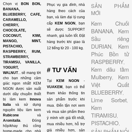
Chọn vị
BON BON,
SẢN PHẨM
Phục vụ gia đình, nhà
BANANA,
hàng theo cách của
MỚI
BLUEBERRY, CAFE,
bạn, và làm đại lý cung
CARAMELLO,
Kem Chuối
cấp
KEM NGON
, bạn
CHERRY,
BANANA
Kem
sẽ được SUPPORT
CHOCOLATE,
,
COCONUT, KIWI,
nhanh, giá luôn tốt. Đặt
Sầu riêng
MANGO, MINT,
hàng trước khi giao là
DURIAN
Kem
,
PISTACHIO,
12 tiếng từ 20 - 100 kg.
RASPBERRY, RUM,
Phúc Bồn tử
STRAWBERRY,
RASPBERRY
,
TIRAMISU, VANILLA,
YOGURT,
Kem dâu tằm
# TƯ VẤN
WALNUT
...
sẽ mang tới
Mulberry
Kem
,
cho bạn những cảm
Tại
KEM NGON
-
Việt Quất
giác ngon nhất! KEM
VUAKEM
, bạn có thể
NGON được sản xuất
BLUEBERRY
,
tham khảo thông tin
dưới dây chuyền thiết
Lime Sorbet
bị làm kem
Innova
sản phẩm trước khi
,
Italia
và sử dụng
mua. Đến tận nơi xem
Kem
nguyên liệu làm kem
và mua sản phẩm theo
TIRAMISU
,
Rubicone
và
ý mình với giá tốt nhất,
Aromitalia
. Đóng
PISTACHIO
,
mua nhiều hơn, hỗ trợ
hộp/khay thủ công
SẢN PHẨM NỔI
giá nhiều hơn, sản
home-made cho nhà