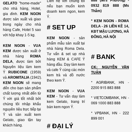
888 (Mrs Phương) -
Liên hệ với chúng tôi
GELATO
"home-made"
0932 819 888 (Ms
nếu bạn muốn kinh
cho nhà hàng, Hotel,
Thắm)
doanh kem ngon, kem
gia đình.
KEM NGON
Ý.
được sản xuất và giao
* KEM NGON - ROMA
trong ngày cho nhà
# SET UP
DELA - 26 LIỀN KỀ 14,
hàng Cafe, Hotel 5 sao
KĐT MẬU LƯƠNG, HÀ
với hộp khay 1-5 kg.
ĐÔNG, HÀ NỘI
KEM NGON
- sản
phẩm mẫu sản xuất tại
KEM NGON
-
VUA
nhà hàng Roma Dela.
KEM
được sản xuất ở
Tư vấn & set up nhà
# BANK
nhà hàng
ROMA
hàng KEM & CAFE Ý
DELA
, được làm bởi
hàng đầu. Dạy làm kem
CK: NGUYỄN VĂN
Nguyên liệu làm kem
và cafe Ý cùng các món
TUẤN
Ý
RUBICONE
(1959)
kem trà và đồ nước
và
AROMITALIA
(1942).
theo kem Ý.
* AGRIBANK, HN -
KEM NGON
sẽ mang
2200 915 883 888
đến cho bạn sản phẩm
KEM NGON
-
VUA
chất lượng nhất đến từ
KEM
- Tư vấn dạy làm
* VIETCOMBANK, HN -
Ý với giá tốt nhất bởi
kem Gelato, trang trí
069 1000 883 888
chúng tôi nhập khẩu
bán kem ngon Ý.
nguyên liệu trực tiếp tại
* VPBANK, HN - 222
Ý và sản xuất kem
899 001
Gelato, giao tận tay
# ĐẠI LÝ
khách hàng.